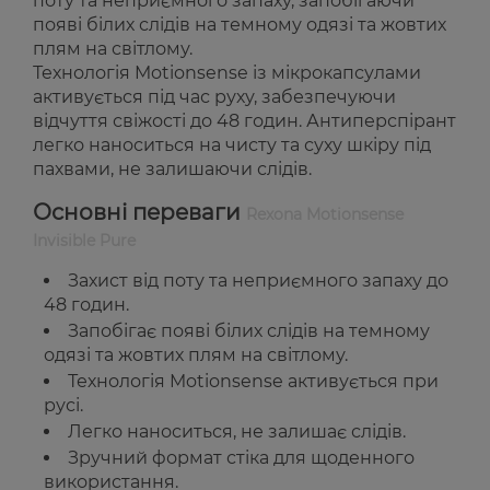
поту та неприємного запаху, запобігаючи
появі білих слідів на темному одязі та жовтих
плям на світлому.
Технологія Motionsense із мікрокапсулами
активується під час руху, забезпечуючи
відчуття свіжості до 48 годин. Антиперспірант
легко наноситься на чисту та суху шкіру під
пахвами, не залишаючи слідів.
Основні переваги
Rexona Motionsense
Invisible Pure
Захист від поту та неприємного запаху до
48 годин.
Запобігає появі білих слідів на темному
одязі та жовтих плям на світлому.
Технологія Motionsense активується при
русі.
Легко наноситься, не залишає слідів.
Зручний формат стіка для щоденного
використання.