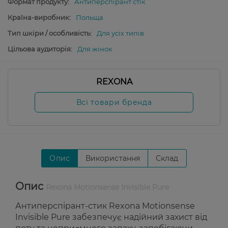
Формат продукту:
Антиперспірант стік
Країна-виробник:
Польща
Тип шкіри / особливість:
Для усіх типів
Цільова аудиторія:
Для жінок
REXONA
Всі товари бренда
Опис
Використання
Склад
Опис
Rexona Motionsense Invisible Pure
Антиперспірант-стик Rexona Motionsense
Invisible Pure забезпечує надійний захист від