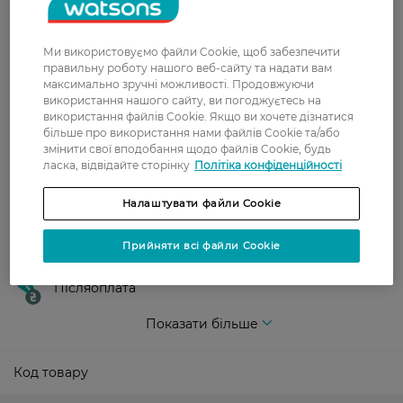
безкоштовно від 699 грн
Укрпошта
Ми використовуємо файли Cookie, щоб забезпечити
правильну роботу нашого веб-сайту та надати вам
Вартість доставки - 79 грн, безкоштовна
максимально зручні можливості. Продовжуючи
доставка від - 599 грн
використання нашого сайту, ви погоджуєтесь на
використання файлів Cookie. Якщо ви хочете дізнатися
Забрати сьогодні в магазині Watsons
більше про використання нами файлів Cookie та/або
Вартість доставки - 0 грн
змінити свої вподобання щодо файлів Cookie, будь
Вартість доставки - 99 грн, безкоштовна доставка від - 699 грн
ласка, відвідайте сторінку
Політіка конфіденційності
Показати більше
Налаштувати файли Cookie
Оплата
Прийняти всі файли Cookie
Оплата карткою
Післяоплата
Показати більше
Код товару