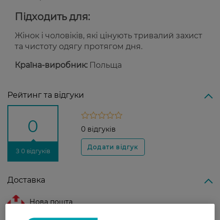
Підходить для:
Жінок і чоловіків, які цінують тривалий захист
та чистоту одягу протягом дня.
Країна-виробник:
Польща
Рейтинг та відгуки
0
0 відгуків
З 0 відгуків
Доставка
Нова пошта
У відділення Нової пошти - 99 грн,