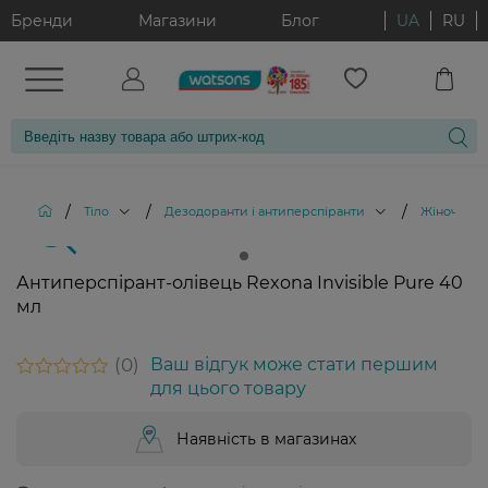
Бренди
Магазини
Блог
UA
RU
/
/
/
Тіло
Дезодоранти і антиперспіранти
Жіночі де
Антиперспірант-олівець Rexona Invisible Pure 40
мл
0
Ваш відгук може стати першим
для цього товару
Наявність в магазинах