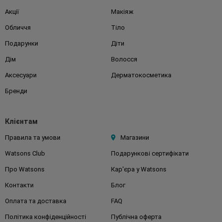
Акції
Макіяж
Обличчя
Тіло
Подарунки
Діти
Дім
Волосся
Аксесуари
Дерматокосметика
Бренди
Клієнтам
Правила та умови
Магазини
Watsons Club
Подарункові сертифікати
Про Watsons
Кар'єра у Watsons
Контакти
Блог
Оплата та доставка
FAQ
Політика конфіденційності
Публічна оферта