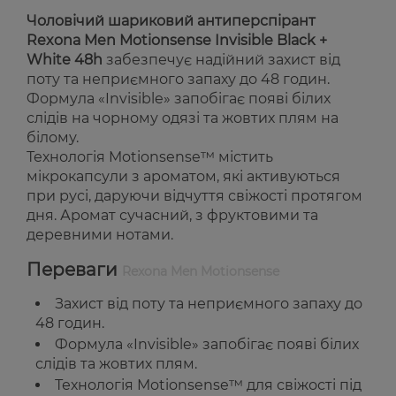
Чоловічий шариковий антиперспірант
Rexona Men Motionsense Invisible Black +
White 48h
забезпечує надійний захист від
поту та неприємного запаху до 48 годин.
Формула «Invisible» запобігає появі білих
слідів на чорному одязі та жовтих плям на
білому.
Технологія Motionsense™ містить
мікрокапсули з ароматом, які активуються
при русі, даруючи відчуття свіжості протягом
дня. Аромат сучасний, з фруктовими та
деревними нотами.
Переваги
Rexona Men Motionsense
Захист від поту та неприємного запаху до
48 годин.
Формула «Invisible» запобігає появі білих
слідів та жовтих плям.
Технологія Motionsense™ для свіжості під