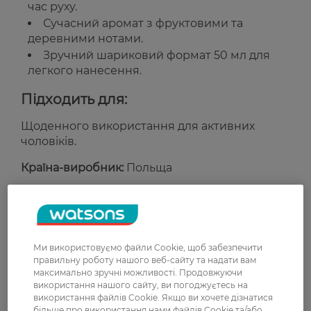
час руху.
Сучасний аромат з фруктовими та
деревними нотами.
Зручний шариковий формат 50 мл для
легкого нанесення.
Підходить для:
Щоденного використання для активних
чоловіків.
Країна-виробник:
Польща
Рейтинг та відгуки
0
Ми використовуємо файли Cookie, щоб забезпечити
0 відгуків
правильну роботу нашого веб-сайту та надати вам
максимально зручні можливості. Продовжуючи
використання нашого сайту, ви погоджуєтесь на
З 0 відгуків
використання файлів Cookie. Якщо ви хочете дізнатися
більше про використання нами файлів Cookie та/або