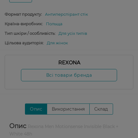
Формат продукту:
Антиперспірант стік
Країна-виробник:
Польща
Тип шкіри / особливість:
Для усіх типів
Цільова аудиторія:
Для жінок
REXONA
Всі товари бренда
Опис
Використання
Склад
Опис
Rexona Men Motionsense Invisible Black +
White 48h