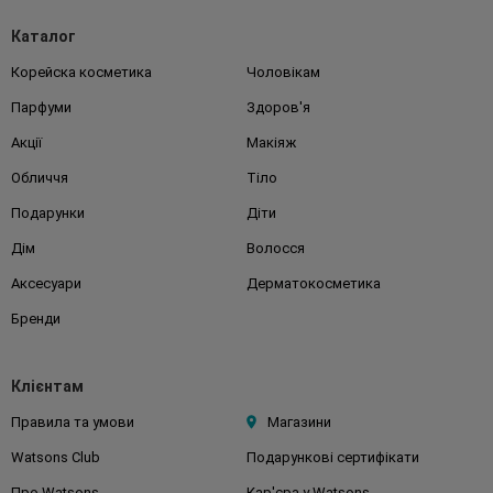
Каталог
Корейска косметика
Чоловікам
Парфуми
Здоров'я
Акції
Макіяж
Обличчя
Тіло
Подарунки
Діти
Дім
Волосся
Аксесуари
Дерматокосметика
Бренди
Клієнтам
Правила та умови
Магазини
Watsons Club
Подарункові сертифікати
Про Watsons
Кар'єра у Watsons