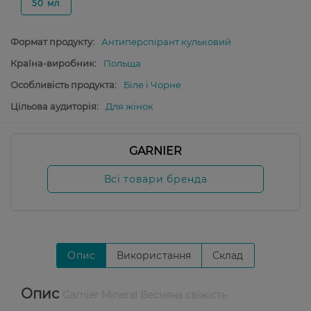
50 мл
Формат продукту:
Антиперспірант кульковий
Країна-виробник:
Польща
Особливість продукта:
Біле і Чорне
Цільова аудиторія:
Для жінок
GARNIER
Всі товари бренда
Опис
Використання
Склад
Опис
Garnier Mineral Весняна свіжість