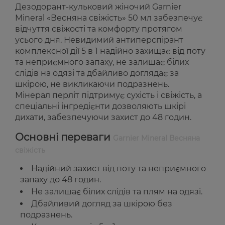
Дезодорант-кульковий жіночий Garnier
Mineral «Весняна свіжість» 50 мл забезпечує
відчуття свіжості та комфорту протягом
усього дня. Невидимий антиперспірант
комплексної дії 5 в 1 надійно захищає від поту
та неприємного запаху, не залишає білих
слідів на одязі та дбайливо доглядає за
шкірою, не викликаючи подразнень.
Мінерал перліт підтримує сухість і свіжість, а
спеціальні інгредієнти дозволяють шкірі
дихати, забезпечуючи захист до 48 годин.
Основні переваги
Garnier Mineral Весняна
свіжість
Надійний захист від поту та неприємного
запаху до 48 годин.
Не залишає білих слідів та плям на одязі.
Дбайливий догляд за шкірою без
подразнень.