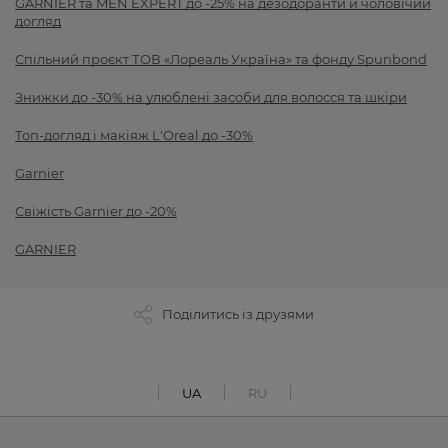
GARNIER та MEN EXPERT до -25% на дезодоранти й чоловічий
догляд
Спільний проєкт ТОВ «Лореаль Україна» та фонду Spunbond
Знижки до -30% на улюблені засоби для волосся та шкіри
Топ-догляд і макіяж L'Oreal до -30%
Garnier
Свіжість Garnier до -20%
GARNIER
Поділитись із друзями
UA
RU