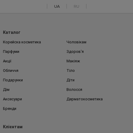
UA
RU
Каталог
Корейска косметика
Чоловікам
Парфуми
Здоров'я
Акції
Макіяж
Обличчя
Тіло
Подарунки
Діти
Дім
Волосся
Аксесуари
Дерматокосметика
Бренди
Клієнтам