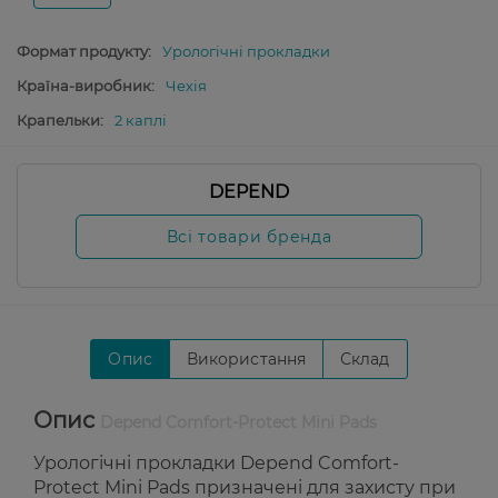
Формат продукту:
Урологічні прокладки
Країна-виробник:
Чехія
Крапельки:
2 каплі
DEPEND
Всі товари бренда
Опис
Використання
Склад
Опис
Depend Comfort-Protect Mini Pads
Урологічні прокладки Depend Comfort-
Protect Mini Pads призначені для захисту при