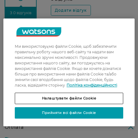
З 0 відгуків
Доставка
Нова пошта
Ми використовуємо файли Cookie, щоб забезпечити
правильну роботу нашого веб-сайту та надати вам
У відділення Нової пошти - 99 грн,
максимально зручні можливості. Продовжуючи
безкоштовно від 699 грн
використання нашого сайту, ви погоджуєтесь на
використання файлів Cookie. Якщо ви хочете дізнатися
Укрпошта
більше про використання нами файлів Cookie та/або
Вартість доставки - 79 грн, безкоштовна
змінити свої вподобання щодо файлів Cookie, будь
ласка, відвідайте сторінку
Політіка конфіденційності
доставка від - 599 грн
Забрати сьогодні в магазині Watsons
Налаштувати файли Cookie
Вартість доставки - 0 грн
Вартість доставки - 99 грн, безкоштовна доставка від - 699 грн
Прийняти всі файли Cookie
Показати більше
Оплата