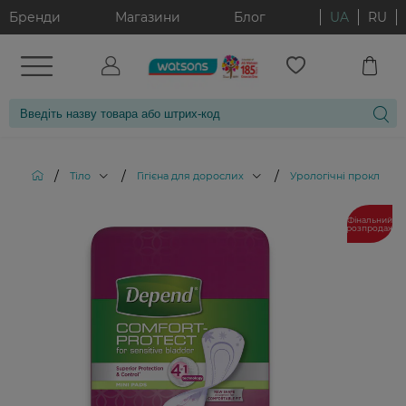
Бренди
Магазини
Блог
UA
RU
/
/
/
Тіло
Гігієна для дорослих
Урологічні прокладки
Фінальний
розпродаж