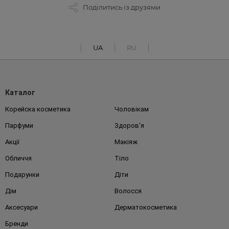
Поділитись із друзями
UA
RU
Каталог
Корейска косметика
Чоловікам
Парфуми
Здоров'я
Акції
Макіяж
Обличчя
Тіло
Подарунки
Діти
Дім
Волосся
Аксесуари
Дерматокосметика
Бренди