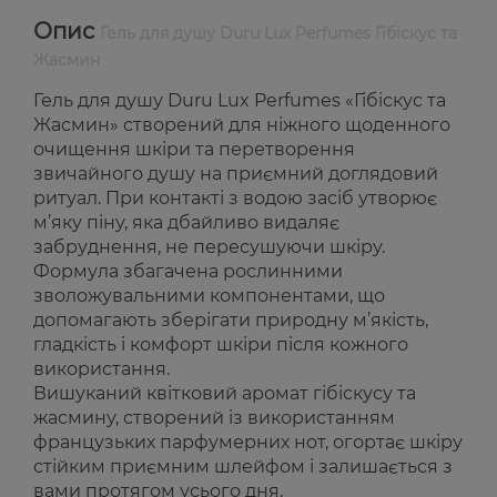
Опис
Гель для душу Duru Lux Perfumes Гібіскус та
Жасмин
Гель для душу Duru Lux Perfumes «Гібіскус та
Жасмин» створений для ніжного щоденного
очищення шкіри та перетворення
звичайного душу на приємний доглядовий
ритуал. При контакті з водою засіб утворює
м’яку піну, яка дбайливо видаляє
забруднення, не пересушуючи шкіру.
Формула збагачена рослинними
зволожувальними компонентами, що
допомагають зберігати природну м’якість,
гладкість і комфорт шкіри після кожного
використання.
Вишуканий квітковий аромат гібіскусу та
жасмину, створений із використанням
французьких парфумерних нот, огортає шкіру
стійким приємним шлейфом і залишається з
вами протягом усього дня.