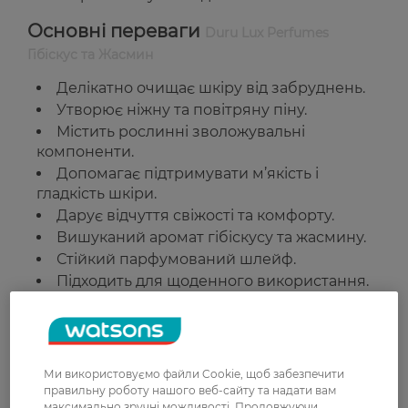
Основні переваги
Duru Lux Perfumes
Гібіскус та Жасмин
Делікатно очищає шкіру від забруднень.
Утворює ніжну та повітряну піну.
Містить рослинні зволожувальні
компоненти.
Допомагає підтримувати м’якість і
гладкість шкіри.
Дарує відчуття свіжості та комфорту.
Вишуканий аромат гібіскусу та жасмину.
Стійкий парфумований шлейф.
Підходить для щоденного використання.
Країна-виробник:
Туреччина
Рейтинг та відгуки
Ми використовуємо файли Cookie, щоб забезпечити
правильну роботу нашого веб-сайту та надати вам
максимально зручні можливості. Продовжуючи