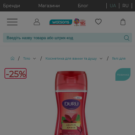
Бренди
Магазини
Блог
UA
RU
/
/
/
Тіло
Косметика для ванни та душу
Гелі для душ
-25%
Новинка