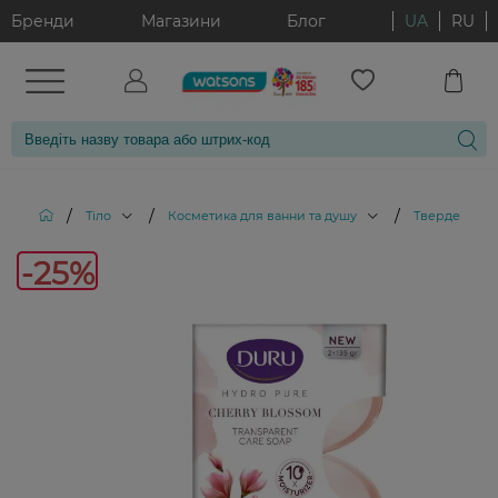
Бренди
Магазини
Блог
UA
RU
/
/
/
Тіло
Косметика для ванни та душу
Тверде мило
-25%