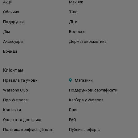
Акції
Макіяж
Обличчя
Тіло
Подарунки
Діти
Дім
Волосся
Аксесуари
Дерматокосметика
Бренди
Клієнтам
Правила та умови
Магазини
Watsons Club
Подарункові сертифікати
Про Watsons
Кар'єра у Watsons
Контакти
Блог
Оплата та доставка
FAQ
Політика конфіденційності
Публічна оферта