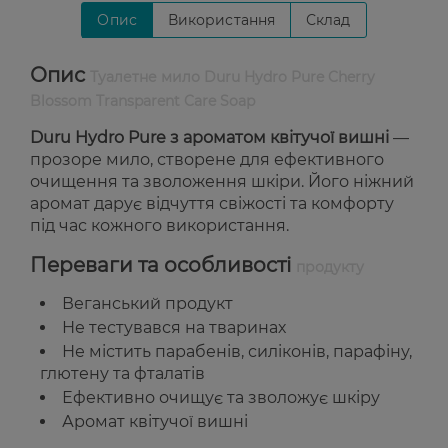
Опис
Використання
Склад
Опис
Туалетне мило Duru Hydro Pure Cherry
Blossom Transparent Care Soap
Duru Hydro Pure з ароматом квітучої вишні
—
прозоре мило, створене для ефективного
очищення та зволоження шкіри. Його ніжний
аромат дарує відчуття свіжості та комфорту
під час кожного використання.
Переваги та особливості
продукту
Веганський продукт
Не тестувався на тваринах
Не містить парабенів, силіконів, парафіну,
глютену та фталатів
Ефективно очищує та зволожує шкіру
Аромат квітучої вишні