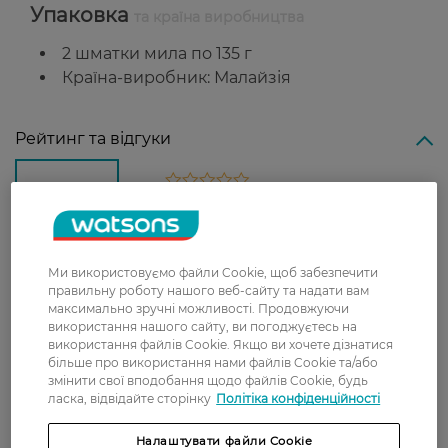
Упаковка
та країна виробництва
2 шматки мила по 135 г
Країна-виробник: Малайзія
Рейтинг та відгуки
0
0 відгуків
З 0 відгуків
Ми використовуємо файли Cookie, щоб забезпечити
правильну роботу нашого веб-сайту та надати вам
максимально зручні можливості. Продовжуючи
Доставка
використання нашого сайту, ви погоджуєтесь на
використання файлів Cookie. Якщо ви хочете дізнатися
Нова пошта
більше про використання нами файлів Cookie та/або
змінити свої вподобання щодо файлів Cookie, будь
У відділення Нової пошти - 99 грн,
ласка, відвідайте сторінку
Політіка конфіденційності
безкоштовно від 699 грн
Укрпошта
Налаштувати файли Cookie