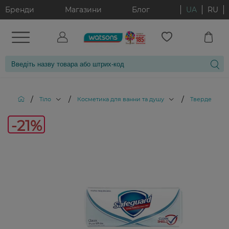
Бренди
Магазини
Блог
UA
RU
/
/
/
Тіло
Косметика для ванни та душу
Тверде мило
-21%