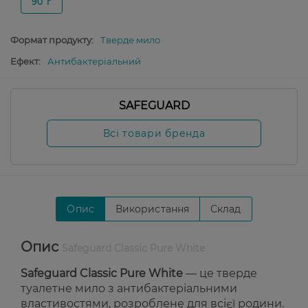
90 г
Формат продукту:
Тверде мило
Ефект:
Антибактеріальний
SAFEGUARD
Всі товари бренда
Опис
Використання
Склад
Опис
Safeguard Classic Pure White
Safeguard Classic Pure White
— це тверде
туалетне мило з антибактеріальними
властивостями, розроблене для всієї родини.