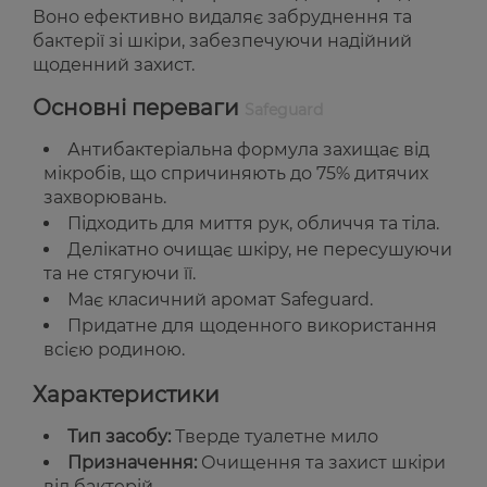
Воно ефективно видаляє забруднення та
бактерії зі шкіри, забезпечуючи надійний
щоденний захист.
Основні переваги
Safeguard
Антибактеріальна формула захищає від
мікробів, що спричиняють до 75% дитячих
захворювань.
Підходить для миття рук, обличчя та тіла.
Делікатно очищає шкіру, не пересушуючи
та не стягуючи її.
Має класичний аромат Safeguard.
Придатне для щоденного використання
всією родиною.
Характеристики
Тип засобу:
Тверде туалетне мило
Призначення:
Очищення та захист шкіри
від бактерій