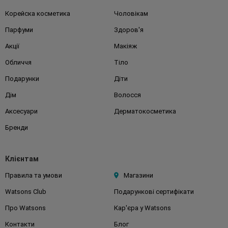
Корейска косметика
Чоловікам
Парфуми
Здоров'я
Акції
Макіяж
Обличчя
Тіло
Подарунки
Діти
Дім
Волосся
Аксесуари
Дерматокосметика
Бренди
Клієнтам
Правила та умови
Магазини
Watsons Club
Подарункові сертифікати
Про Watsons
Кар'єра у Watsons
Контакти
Блог