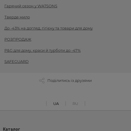
Гарячий сезон у WATSONS
Тверде мило
До -43% на догляд, гігієну та товари для дому
РОЗПРОДАЖ
P&G для дому, краси й турботи до -47%
SAFEGUARD
Поділитись із друзями
UA
RU
Каталог