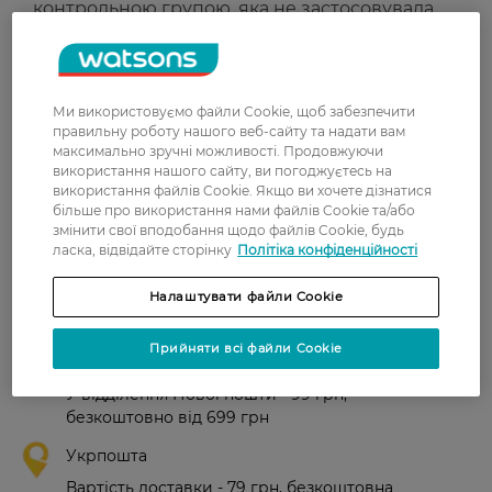
контрольною групою, яка не застосовувала
засіб; результати зволоження.
**Там, де існують відповідні умови.
Ми використовуємо файли Cookie, щоб забезпечити
Рейтинг та відгуки
правильну роботу нашого веб-сайту та надати вам
максимально зручні можливості. Продовжуючи
використання нашого сайту, ви погоджуєтесь на
0
використання файлів Cookie. Якщо ви хочете дізнатися
0 відгуків
більше про використання нами файлів Cookie та/або
змінити свої вподобання щодо файлів Cookie, будь
З 0 відгуків
ласка, відвідайте сторінку
Політіка конфіденційності
Налаштувати файли Cookie
Доставка
Прийняти всі файли Cookie
Нова пошта
У відділення Нової пошти - 99 грн,
безкоштовно від 699 грн
Укрпошта
Вартість доставки - 79 грн, безкоштовна