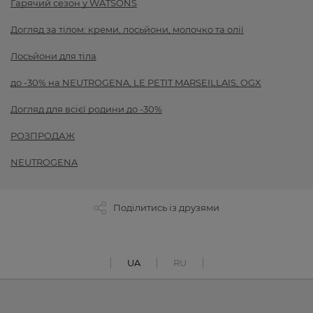
Гарячий сезон у WATSONS
Догляд за тілом: креми, лосьйони, молочко та олії
Лосьйони для тіла
до -30% на NEUTROGENA, LE PETIT MARSEILLAIS, OGX
Догляд для всієї родини до -30%
РОЗПРОДАЖ
NEUTROGENA
Поділитись із друзями
UA
RU