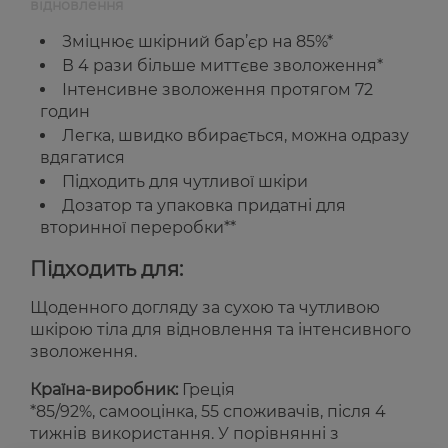
відновлення
Зміцнює шкірний бар’єр на 85%*
В 4 рази більше миттєве зволоження*
Інтенсивне зволоження протягом 72
годин
Легка, швидко вбирається, можна одразу
вдягатися
Підходить для чутливої шкіри
Дозатор та упаковка придатні для
вторинної переробки**
Підходить для:
Щоденного догляду за сухою та чутливою
шкірою тіла для відновлення та інтенсивного
зволоження.
Країна-виробник:
Греція
*85/92%, самооцінка, 55 споживачів, після 4
тижнів використання. У порівнянні з