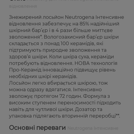
відновлення
Знежирений лосьйон Neutrogena Інтенсивне
відновлення забезпечує на 85% надійніший
шкірний бар’єр і в 4 рази більше миттєве
зволоження*. Вологозахисний бар’єр шкіри
складається з понад 100 керамідів, які
підтримують природне зволоження та
здоров’я шкіри. Коли шкіра суха, кераміди
потребують відновлення. НОВА технологія
Про-Керамід інноваційно підвищує рівень
необхідних шкірі керамідів.
Лосьйон легко вбирається шкірою, тож
можна одразу вдягатися. Інтенсивно
зволожує протягом 72 годин. Формула з
високим ступенем переносимості підходить
навіть для чутливої шкіри. Дозатор та
упаковка підлягають вторинній переробці**.
Основні переваги
Neutrogena Інтенсивне