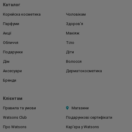
Каталог
Корейска косметика
Чоловікам
Парфуми
Здоров'я
Акції
Макіяж
Обличчя
Тіло
Подарунки
Діти
Дім
Волосся
Аксесуари
Дерматокосметика
Бренди
Клієнтам
Правила та умови
Магазини
Watsons Club
Подарункові сертифікати
Про Watsons
Кар'єра у Watsons