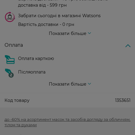
доставка від - 599 грн
Забрати сьогодні в магазині Watsons
Вартість доставки - 0 грн
Вартість доставки - 99 грн, безкоштовна доставка від - 699 грн
Показати більше
Оплата
Оплата карткою
Післяоплата
Показати більше
Код товару
1353651
до -60% на асортимент масок та засобів догляду за обличчям,
тілом та руками