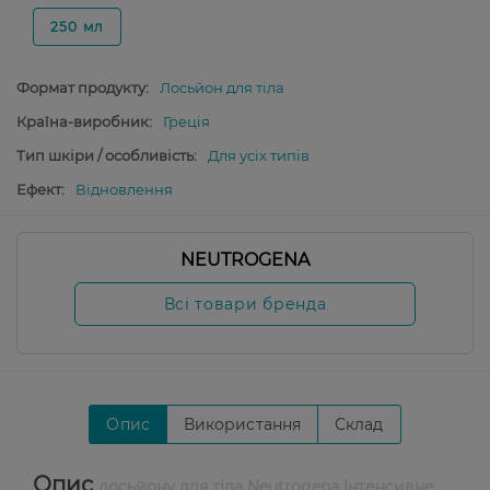
250 мл
Формат продукту:
Лосьйон для тіла
Країна-виробник:
Греція
Тип шкіри / особливість:
Для усіх типів
Ефект:
Відновлення
NEUTROGENA
Всі товари бренда
Опис
Використання
Склад
Опис
лосьйону для тіла Neutrogena Інтенсивне