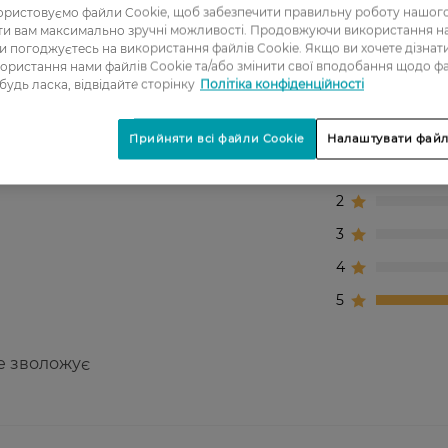
ристовуємо файли Cookie, щоб забезпечити правильну роботу нашого
ати вам максимально зручні можливості. Продовжуючи використання 
ви погоджуєтесь на використання файлів Cookie. Якщо ви хочете дізнат
ористання нами файлів Cookie та/або змінити свої вподобання щодо ф
 будь ласка, відвідайте сторінку
Політіка конфіденційності
Прийняти всі файли Cookie
Налаштувати файл
1
2
3
4
5
е зволожує