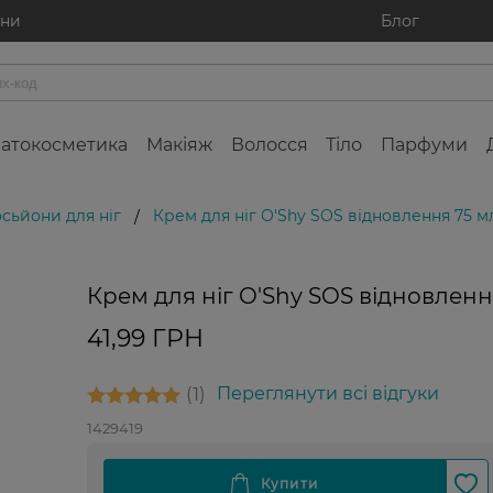
ини
Блог
атокосметика
Макіяж
Волосся
Тіло
Парфуми
сьйони для ніг
Крем для ніг O'Shy SOS відновлення 75 м
/
Крем для ніг O'Shy SOS відновленн
41,99 ГРН
1
Переглянути всі відгуки
1429419