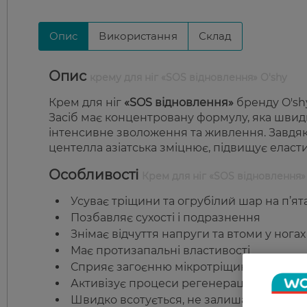
Опис
Використання
Склад
Опис
крему для ніг «SOS відновлення» O'shy
Крем для ніг
«SOS відновлення»
бренду O'sh
Засіб має концентровану формулу, яка швид
інтенсивне зволоження та живлення. Завдяки
центелла азіатська зміцнює, підвищує еласти
Особливості
Крем для ніг «SOS відновлення»
Усуває тріщини та огрубілий шар на п’ят
Позбавляє сухості і подразнення
Знімає відчуття напруги та втоми у ногах
Має протизапальні властивості
Сприяє загоєнню мікротріщин
Активізує процеси регенерації шкіри
Швидко всотується, не залишаючи жирни