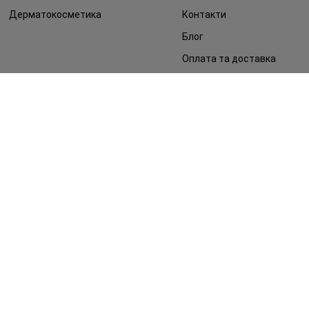
Дерматокосметика
Контакти
Блог
Оплата та доставка
FAQ
Політика конфіденційності
Публічна оферта
ЗМІ про нас
Повернення замовлення
©2014 - 2026. Умови використання сайту