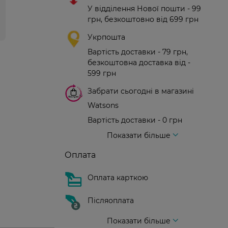
У відділення Нової пошти - 99
грн, безкоштовно від 699 грн
Укрпошта
Вартість доставки - 79 грн,
безкоштовна доставка від -
599 грн
Забрати сьогодні в магазині
Watsons
Вартість доставки - 0 грн
Вартість доставки - 99 грн, безкоштовна доставка від - 699 грн
Доставка кур'єром нової пошти
Вартість доставки - 150 грн (до парадного)
Показати більше
Оплата
Оплата карткою
Післяоплата
Показати більше