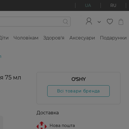
UA
RU
Діти
Чоловікам
Здоров'я
Аксесуари
Подарунки
л
я 75 мл
O'SHY
Всі товари бренда
Доставка
Нова пошта