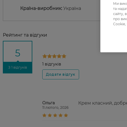
Ми вико
Країна-виробник:
Україна
та над
сайту, 
про вик
Cookie,
Рейтинг та відгуки
5
1 відгуків
З 1 відгуків
Ольга
Крем класний, добр
11 лютого, 2026