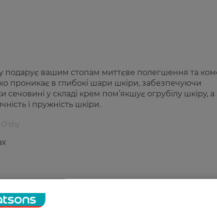
y подарує вашим стопам миттєве полегшення та ком
ко проникає в глибокі шари шкіри, забезпечуючи
 сечовині у складі крем пом’якшує огрубілу шкіру, а
чність і пружність шкіри.
 O'shy
ах
х слідів