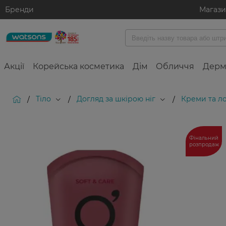
Бренди
Магаз
Акції
Корейська косметика
Дім
Обличчя
Дерм
Тіло
Догляд за шкірою ніг
Креми та ло
/
/
/
Фінальний
розпродаж