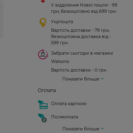
У відділення Нової пошти - 99
грн, безкоштовно від 699 грн
Укрпошта
Вартість доставки - 79 грн,
безкоштовна доставка від -
599 грн
Забрати сьогодні в магазині
Watsons
Вартість доставки - 0 грн
Вартість доставки - 99 грн, безкоштовна доставка від - 699 грн
Доставка кур'єром нової пошти
Вартість доставки - 150 грн (до парадного)
Показати більше
Оплата
Оплата карткою
Післяоплата
Показати більше