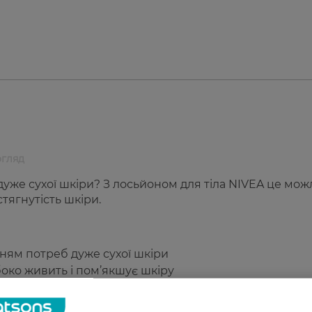
огляд
дуже сухої шкіри? З лосьйоном для тіла NIVEA це мо
тягнутість шкіри.
ям потреб дуже сухої шкіри
око живить і пом’якшує шкіру
ні клітин
и для швидкого відновлення