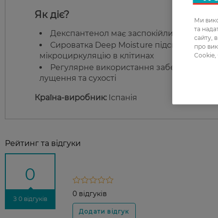
Як діє?
Ми вико
та над
Декспантенол має заспокійливі та зволо
сайту, 
Сироватка Deep Moisture підсилює здатні
про вик
мікроциркуляцію в клітинах
Cookie,
Регулярне використання забезпечує ефек
лущення та сухості
Країна-виробник:
Іспанія
Рейтинг та відгуки
0
0 відгуків
З 0 відгуків