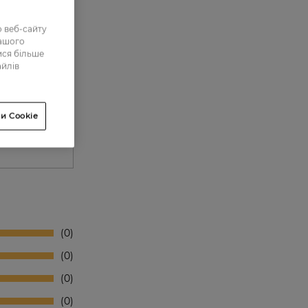
 веб-сайту
нашого
ися більше
айлів
и Cookie
0
0
0
0