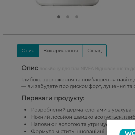
Опис
Використання
Склад
Опис
лосьйону для тіла NIVEA Відновлення та д
Глибоке зволоження та пом’якшення навіть 
— ви забудете про дискомфорт, лущення та с
Переваги продукту:
Розроблений дерматологами з урахуванн
Ніжний лосьйон швидко всотується, глиб
Наповнює вологою та утримує її всереди
Формула містить інноваційні компонент