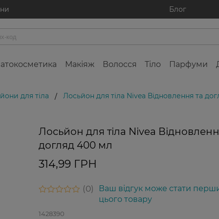
ини
Блог
атокосметика
Макіяж
Волосся
Тіло
Парфуми
йони для тіла
Лосьйон для тіла Nivea Відновлення та дог
/
Лосьйон для тіла Nivea Відновленн
догляд 400 мл
314,99 ГРН
0
Ваш відгук може стати перш
цього товару
1428390