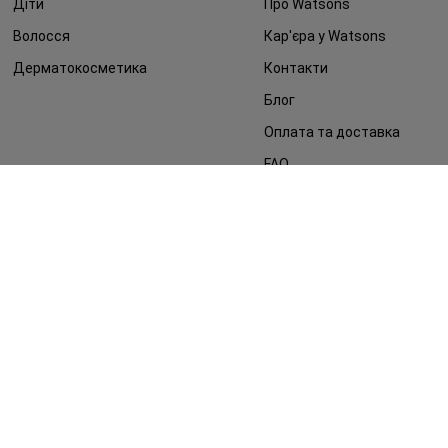
Діти
Про Watsons
Волосся
Кар'єра у Watsons
Дерматокосметика
Контакти
Блог
Оплата та доставка
FAQ
Політика конфіденційності
Публічна оферта
ЗМІ про нас
Повернення замовлення
©2014 - 2026. Умови використання сайту