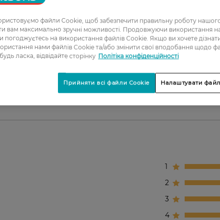
ристовуємо файли Cookie, щоб забезпечити правильну роботу нашого
ати вам максимально зручні можливості. Продовжуючи використання 
жувальні властивості
ви погоджуєтесь на використання файлів Cookie. Якщо ви хочете дізнат
сть шкіри утримувати вологу та активізує
ористання нами файлів Cookie та/або змінити свої вподобання щодо ф
 будь ласка, відвідайте сторінку
Політіка конфіденційності
т до 72 годин, надаючи м’яку та гладеньку шкіру без
Прийняти всі файли Cookie
Налаштувати файл
1
2
3
4