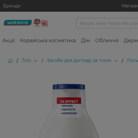
Бренди
Магаз
Акції
Корейська косметика
Дім
Обличчя
Дерм
Тіло
Засоби для догляду за тілом
Лось
/
/
/