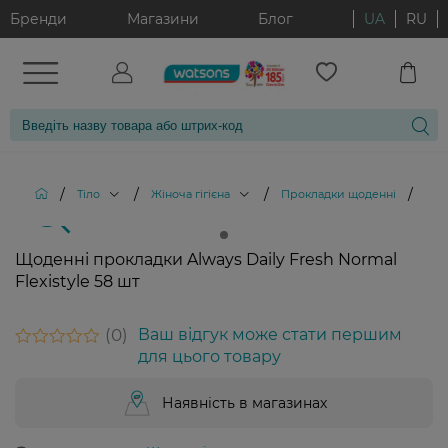
Бренди
Магазини
Блог
UA
RU
/
/
/
/
Тіло
Жіноча гігієна
Прокладки щоденні
Щод
Щоденні прокладки Always Daily Fresh Normal
Flexistyle 58 шт
0
Ваш відгук може стати першим
для цього товару
Наявність в магазинах