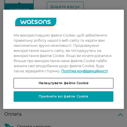
З 0 відгуків
Доставка
Ми використовуємо файли Cookie, щоб забезпечити
Нова пошта
правильну роботу нашого веб-сайту та надати вам
максимально зручні можливості. Продовжуючи
У відділення Нової пошти - 99 грн,
використання нашого сайту, ви погоджуєтесь на
безкоштовно від 699 грн
використання файлів Cookie. Якщо ви хочете дізнатися
більше про використання нами файлів Cookie та/або
Укрпошта
змінити свої вподобання щодо файлів Cookie, будь
Вартість доставки - 79 грн, безкоштовна
ласка, відвідайте сторінку
Політіка конфіденційності
доставка від - 599 грн
Налаштувати файли Cookie
Забрати сьогодні в магазині Watsons
Вартість доставки - 0 грн
Прийняти всі файли Cookie
Вартість доставки - 99 грн, безкоштовна доставка від - 699 грн
Показати більше
Оплата
Оплата карткою