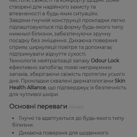
чистоти, свіжості та комфорту щодня. Вони
створені для надійного захисту та
впевненості в будь-яких ситуаціях.
Завдяки гнучкій конструкції прокладки легко
підлаштовуються під форму будь-якого типу
нижньої білизни, забезпечуючи зручну
посадку без зміщення. Дихаюча поверхня
сприяє циркуляції повітря та допомагає
підтримувати відчуття сухості.
Технологія нейтралізації запаху
Odour Lock
ефективно запобігає появі неприємних
запахів, зберігаючи свіжість протягом усього
дня. Прокладки схвалені дерматологами
Skin
Health Alliance
, що підтверджує їх безпечність
для чутливої шкіри.
Основні переваги
Always
Гнучкі та адаптуються до будь-якого типу
білизни.
Дихаюча поверхня для щоденного