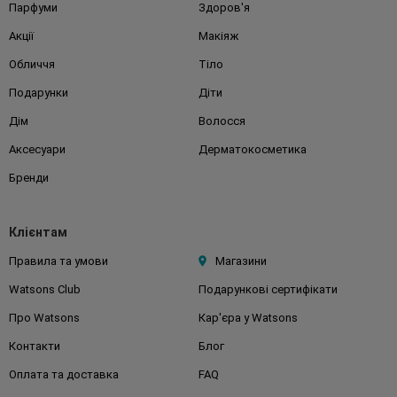
Парфуми
Здоров'я
Акції
Макіяж
Обличчя
Тіло
Подарунки
Діти
Дім
Волосся
Аксесуари
Дерматокосметика
Бренди
Клієнтам
Правила та умови
Магазини
Watsons Club
Подарункові сертифікати
Про Watsons
Кар'єра у Watsons
Контакти
Блог
Оплата та доставка
FAQ