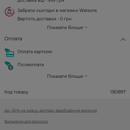
доставка від - 599 грн
Забрати сьогодні в магазині Watsons
Вартість доставки - 0 грн
Вартість доставки - 99 грн, безкоштовна доставка від - 699 грн
Показати більше
Оплата
Оплата карткою
Післяоплата
Показати більше
Код товару
1361897
До -30% на красу, догляд і фарбування волосся
Бальзами для волосся