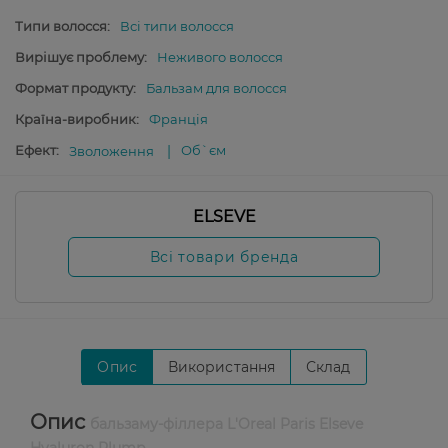
Типи волосся:
Всі типи волосся
Вирішує проблему:
Неживого волосся
Формат продукту:
Бальзам для волосся
Країна-виробник:
Франція
Ефект:
Об`єм
Зволоження
ELSEVE
Всі товари бренда
Опис
Використання
Склад
Опис
бальзаму-філлера L'Oreal Paris Elseve