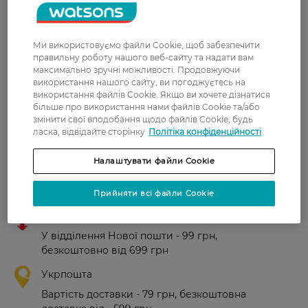
З 1 відгуків
Ми використовуємо файли Cookie, щоб забезпечити
правильну роботу нашого веб-сайту та надати вам
максимально зручні можливості. Продовжуючи
Олена
Відмінний бальзам. У мене тонке
використання нашого сайту, ви погоджуєтесь на
2 лютого, 2025
сухе волосся (пофарбована у тотал
використання файлів Cookie. Якщо ви хочете дізнатися
більше про використання нами файлів Cookie та/або
блонд). І цей бальзам робить його
змінити свої вподобання щодо файлів Cookie, будь
більш пружним та зволоженим. Від
ласка, відвідайте сторінку
Політіка конфіденційності
мене 5 зірок
Налаштувати файли Cookie
Доставка
Прийняти всі файли Cookie
Нова пошта
У відділення Нової пошти - 99 грн,
безкоштовно від 699 грн
Укрпошта
Вартість доставки - 79 грн, безкоштовна