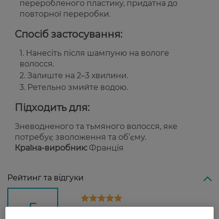
переробленого пластику, придатна до
повторної переробки.
Спосіб застосування:
Нанесіть після шампуню на вологе
волосся.
Залиште на 2–3 хвилини.
Ретельно змийте водою.
Підходить для:
Зневодненого та тьмяного волосся, яке
потребує зволоження та об’єму.
Країна-виробник:
Франція
Рейтинг та відгуки
5
1 відгуків