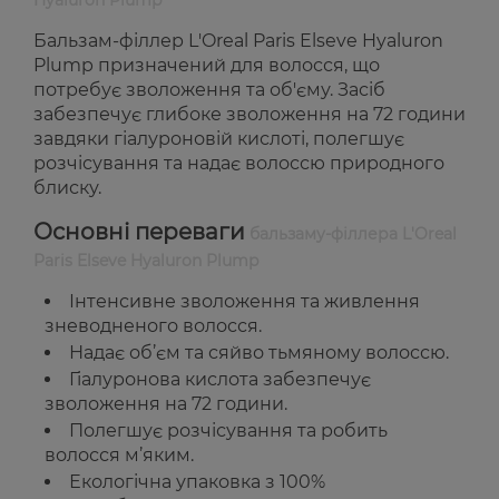
Hyaluron Plump
Бальзам-філлер L'Oreal Paris Elseve Hyaluron
Plump призначений для волосся, що
потребує зволоження та об'єму. Засіб
забезпечує глибоке зволоження на 72 години
завдяки гіалуроновій кислоті, полегшує
розчісування та надає волоссю природного
блиску.
Основні переваги
бальзаму-філлера L'Oreal
Paris Elseve Hyaluron Plump
Інтенсивне зволоження та живлення
зневодненого волосся.
Надає об’єм та сяйво тьмяному волоссю.
Гіалуронова кислота забезпечує
зволоження на 72 години.
Полегшує розчісування та робить
волосся м’яким.
Екологічна упаковка з 100%