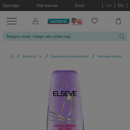
Бренди
Магазини
Блог
UA
RU
/
/
/
Волосся
Бальзами для волосся
Бальзам-філлер для 