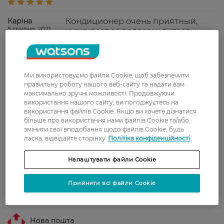
Каріна
Кондиционер очень приятный,
5 грудня, 2021
ухаживает за волосом, питает,
после использования волос
мягкий и шелковистый
Наталія
Отличное качество. Хорошо питает
Ми використовуємо файли Cookie, щоб забезпечити
23 травня, 2021
волосы.
правильну роботу нашого веб-сайту та надати вам
максимально зручні можливості. Продовжуючи
використання нашого сайту, ви погоджуєтесь на
використання файлів Cookie. Якщо ви хочете дізнатися
Лідія
Бальзам для волос понравился.
більше про використання нами файлів Cookie та/або
18 травня, 2021
Отлично питает волосы. Волосы
змінити свої вподобання щодо файлів Cookie, будь
легко расчесываются.
ласка, відвідайте сторінку
Політіка конфіденційності
Налаштувати файли Cookie
Показати ще
Прийняти всі файли Cookie
Доставка
Нова пошта