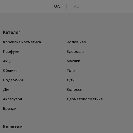
UA
RU
Каталог
Корейска косметика
Чоловікам
Парфуми
Здоров'я
Акції
Макіяж
Обличчя
Тіло
Подарунки
Діти
Дім
Волосся
Аксесуари
Дерматокосметика
Бренди
Клієнтам