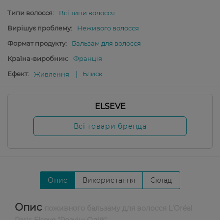
Типи волосся:
Всі типи волосся
Вирішує проблему:
Неживого волосся
Формат продукту:
Бальзам для волосся
Країна-виробник:
Франція
Ефект:
Блиск
Живлення
ELSEVE
Всі товари бренда
Опис
Використання
Склад
Опис
поживного бальзаму для волосся L'Oréal