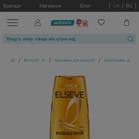
Бренди
Магазини
Блог
UA
RU
/
/
/
Волосся
Бальзами для волосся
Ополіскувач для во