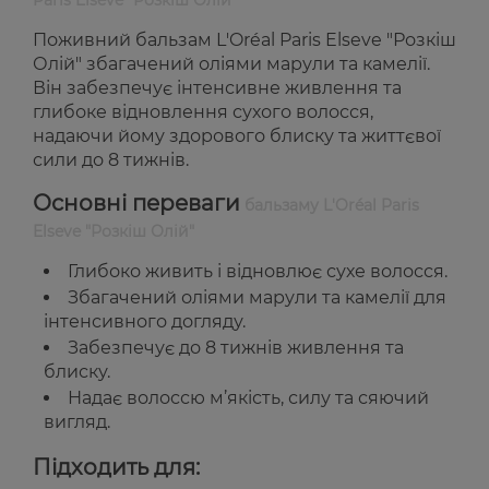
Paris Elseve "Розкіш Олій"
Поживний бальзам L'Oréal Paris Elseve "Розкіш
Олій" збагачений оліями марули та камелії.
Він забезпечує інтенсивне живлення та
глибоке відновлення сухого волосся,
надаючи йому здорового блиску та життєвої
сили до 8 тижнів.
Основні переваги
бальзаму L'Oréal Paris
Elseve "Розкіш Олій"
Глибоко живить і відновлює сухе волосся.
Збагачений оліями марули та камелії для
інтенсивного догляду.
Забезпечує до 8 тижнів живлення та
блиску.
Надає волоссю м’якість, силу та сяючий
вигляд.
Підходить для: