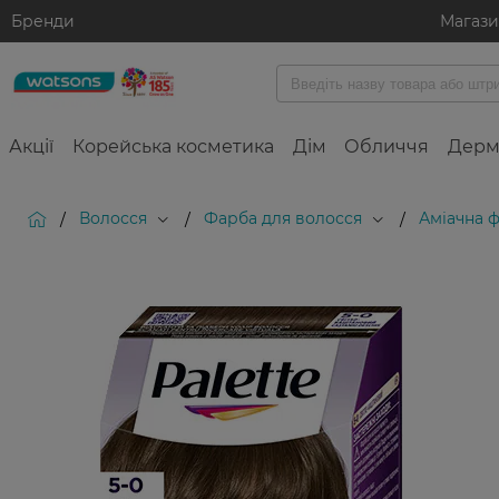
Бренди
Магаз
Акції
Корейська косметика
Дім
Обличчя
Дерм
Волосся
Фарба для волосся
Аміачна 
/
/
/