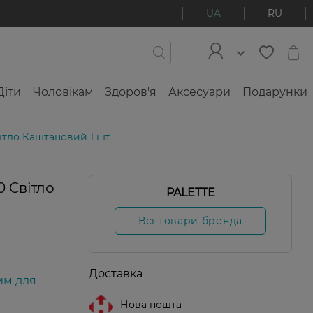
UA
RU
Діти
Чоловікам
Здоров'я
Аксесуари
Подарунки
вітло Каштановий 1 шт
0 Світло
PALETTE
Всі товари бренда
Доставка
им для
Нова пошта