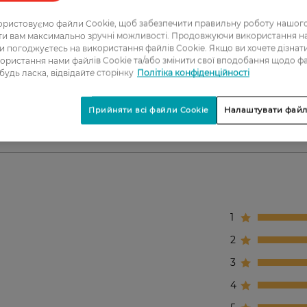
, захист, зміцнення волосся.
ристовуємо файли Cookie, щоб забезпечити правильну роботу нашого
ати вам максимально зручні можливості. Продовжуючи використання 
 блиску волосся.
ви погоджуєтесь на використання файлів Cookie. Якщо ви хочете дізнат
ористання нами файлів Cookie та/або змінити свої вподобання щодо ф
 будь ласка, відвідайте сторінку
Політіка конфіденційності
 сивого волосся.
родним блиском.
Прийняти всі файли Cookie
Налаштувати файл
1
2
3
4