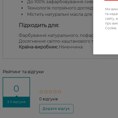
До 100% зафарбовування сивини.
Технологія потрійного догляду: живлення
Ми вико
та над
Містить натуральні масла для м’якості та
сайту, 
про вик
Підходить для:
Cookie,
Фарбування натурального, пофарбованого та
Досягнення світло-каштанового тону з при
Країна-виробник:
Німеччина
Рейтинг та відгуки
0
0 відгуків
З 0 відгуків