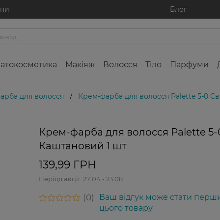
ини
Блог
атокосметика
Макіяж
Волосся
Тіло
Парфуми
фарба для волосся
Крем-фарба для волосся Palette 5-0 С
/
Крем-фарба для волосся Palette 5-
Каштановий 1 шт
139,99 ГРН
Період акції:
27 04 - 23 08
0
Ваш відгук може стати перш
цього товару