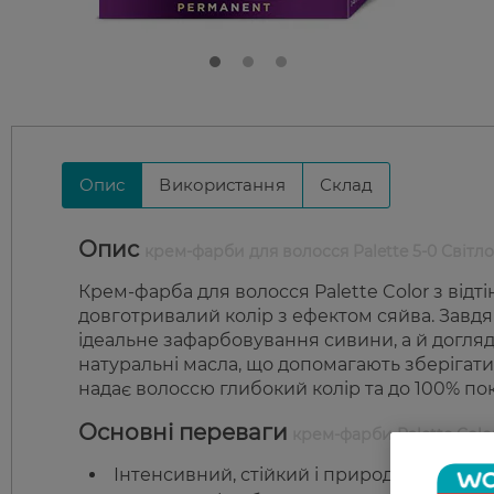
Опис
Використання
Склад
Опис
крем-фарби для волосся Palette 5-0 Світ
Крем-фарба для волосся Palette Color з відт
довготривалий колір з ефектом сяйва. Завд
ідеальне зафарбовування сивини, а й догляд
натуральні масла, що допомагають зберігати
надає волоссю глибокий колір та до 100% по
Основні переваги
крем-фарби Palette Colo
Інтенсивний, стійкий і природний колір.