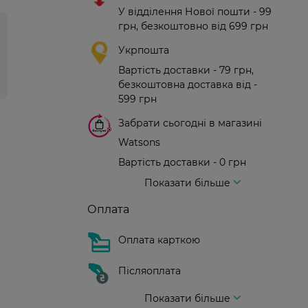
У відділення Нової пошти - 99
грн, безкоштовно від 699 грн
Укрпошта
Вартість доставки - 79 грн,
безкоштовна доставка від -
599 грн
Забрати сьогодні в магазині
Watsons
Вартість доставки - 0 грн
Вартість доставки - 99 грн, безкоштовна доставка від - 699 грн
Доставка кур'єром нової пошти
Вартість доставки - 150 грн (до парадного)
Показати більше
Оплата
Оплата карткою
Післяоплата
Показати більше