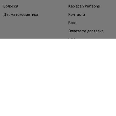
Волосся
Кар'єра у Watsons
Дерматокосметика
Контакти
Блог
Оплата та доставка
FAQ
Політика конфіденційності
Публічна оферта
ЗМІ про нас
Повернення замовлення
©2014 - 2026. Умови використання сайту