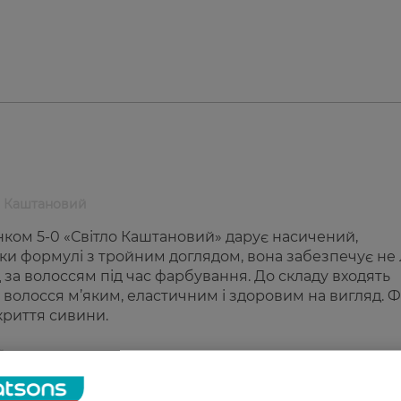
ло Каштановий
інком 5-0 «Світло Каштановий» дарує насичений,
яки формулі з тройним доглядом, вона забезпечує не
 за волоссям під час фарбування. До складу входять
 волосся м’яким, еластичним і здоровим на вигляд. 
криття сивини.
r