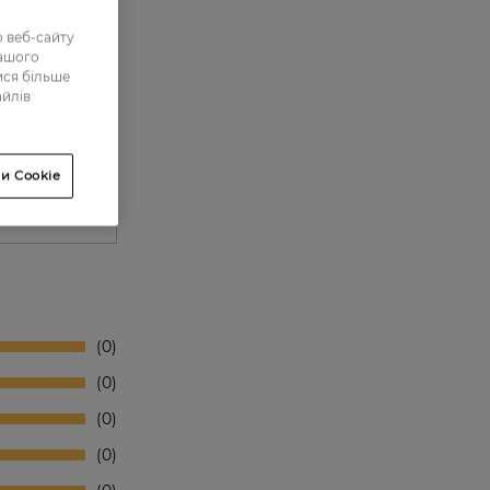
 веб-сайту
нашого
ися більше
айлів
и Cookie
0
0
0
0