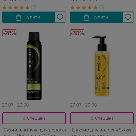
-28%
-30%
27 07 - 23 08
27 07 - 23 08
0_Спец.ціна
0_Спец.ціна
Сухий шампунь для волосся
Еліксир для волосся Syoss з
Syoss Pure Fresh 200 мл
мікромаслами для