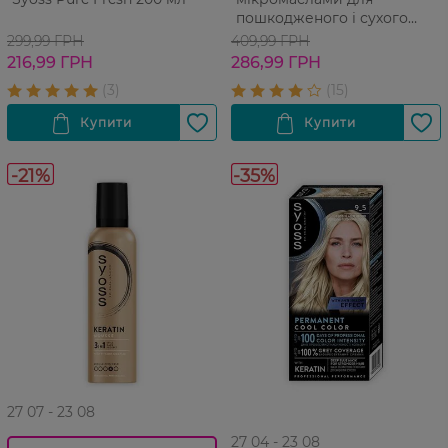
пошкодженого і сухого
волосся 100 мл
299,99 ГРН
409,99 ГРН
216,99 ГРН
286,99 ГРН
-21%
-35%
27 07 - 23 08
27 04 - 23 08