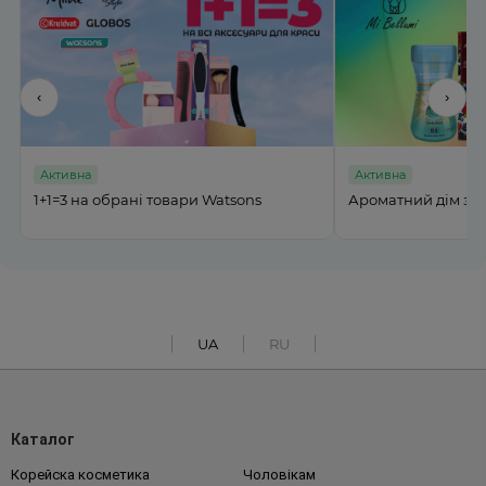
‹
›
Активна
Активна
%
1+1=3 на обрані товари Watsons
Ароматний дім з M
UA
RU
Каталог
Корейска косметика
Чоловікам