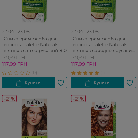
27 04 - 23 08
27 04 - 23 08
Стійка крем-фарба для
Стійка крем-фарба для
волосся Palette Naturals
волосся Palette Naturals
відтінок світло-русявий 8-0
відтінок середньо-русявий
7-0
149,99 ГРН
149,99 ГРН
117,99 ГРН
117,99 ГРН
-21%
-21%