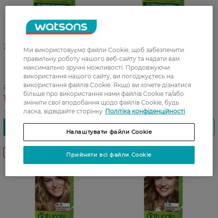
27 04 - 23 08
27 04 - 23 08
Ми використовуємо файли Cookie, щоб забезпечити
Крем-фарба cтійка без
Крем-фарба cтійка без
правильну роботу нашого веб-сайту та надати вам
аміаку для волосся Palette
аміаку для волосся Palette
максимально зручні можливості. Продовжуючи
Naturals 3-1 Темний Шатен 1
Naturals 4-0 Каштановий 1
використання нашого сайту, ви погоджуєтесь на
використання файлів Cookie. Якщо ви хочете дізнатися
шт
шт
149,99 ГРН
149,99 ГРН
більше про використання нами файлів Cookie та/або
117,99 ГРН
117,99 ГРН
змінити свої вподобання щодо файлів Cookie, будь
ласка, відвідайте сторінку
Політіка конфіденційності
Налаштувати файли Cookie
-21%
-21%
Прийняти всі файли Cookie