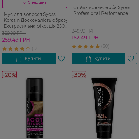
0_Спец.ціна
Стійка крем-фарба Syoss
Professional Perfomance
Мус для волосся Syoss
Keratin Досконалість образу
Екстрасильна фіксація 250
249,99 ГРН
мл
329,99 ГРН
162,49 ГРН
259,49 ГРН
-20%
-30%