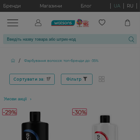
Бренди
Магазини
Блог
UA
RU
/
Фарбування волосся: топ-бренди до -35%
Сортувати за:
Фільтр
Умови акції
-29%
-30%