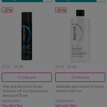
-21%
-30%
27 07 - 23 08
27 07 - 23 08
0_Спец.ціна
0_Спец.ціна
Лак для волосся Syoss
Бальзам для волосся Syoss
Volume Lift Екстрасильна
Keratin 440 мл
фіксація 75 мл
194,99 ГРН
229,99 ГРН
154,99 ГРН
160,49 ГРН