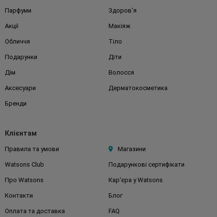
Парфуми
Здоров'я
Акції
Макіяж
Обличчя
Тіло
Подарунки
Діти
Дім
Волосся
Аксесуари
Дерматокосметика
Бренди
Клієнтам
Правила та умови
Магазини
Watsons Club
Подарункові сертифікати
Про Watsons
Кар'єра у Watsons
Контакти
Блог
Оплата та доставка
FAQ