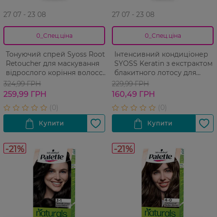
27 07 - 23 08
27 07 - 23 08
0_Спец.ціна
0_Спец.ціна
Тонуючий спрей Syoss Root
Інтенсивний кондиціонер
Retoucher для маскування
SYOSS Keratin з екстрактом
відрослого коріння волосся
блакитного лотосу для
та сивини Русий
ламкого волосся 250 мл
324,99 ГРН
229,99 ГРН
259,99 ГРН
160,49 ГРН
-21%
-21%