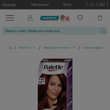
Бренди
Магазини
Блог
UA
RU
/
/
/
Волосся
Фарба для волосся
Аміачна фарба для