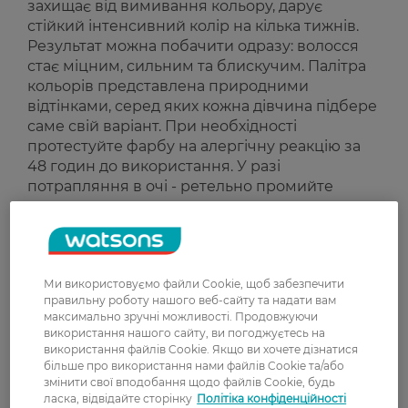
захищає від вимивання кольору, дарує
стійкий інтенсивний колір на кілька тижнів.
Результат можна побачити одразу: волосся
стає міцним, сильним та блискучим. Палітра
кольорів представлена ​​природними
відтінками, серед яких кожна дівчина підбере
саме свій варіант. При необхідності
протестуйте фарбу на алергічну реакцію за
48 годин до використання. У разі
потрапляння в очі - ретельно промийте
водою.
Рейтинг та відгуки
Ми використовуємо файли Cookie, щоб забезпечити
правильну роботу нашого веб-сайту та надати вам
0
максимально зручні можливості. Продовжуючи
0 відгуків
використання нашого сайту, ви погоджуєтесь на
використання файлів Cookie. Якщо ви хочете дізнатися
більше про використання нами файлів Cookie та/або
З 0 відгуків
змінити свої вподобання щодо файлів Cookie, будь
ласка, відвідайте сторінку
Політіка конфіденційності