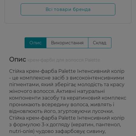
Всі товари бренда
Опис
Використання
Склад
Опис
крем-фарби для волосся Palette
Стійка крем-фарба Palette Інтенсивний колір
- це комплексне засіб з високоінтенсивними
пігментами, який зберігає молодість та красу
жіночого волосся. Активні натуральні
компоненти засобу та кератиновий комплекс
проникають всередину волоса, живлять і
відновлюють його, згуртовуючи лусочки.
Стійка крем-фарба Palette Інтенсивний колір
з формулою 3-х догляду (кератин, пантенол,
nutri-олія) чудово зафарбовує сивину,