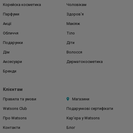
Корейска косметика
Чоловікам
Парфуми
Здоров'я
Акції
Макіяж
Обличчя
Тіло
Подарунки
Діти
Дім
Волосся
Аксесуари
Дерматокосметика
Бренди
Клієнтам
Правила та умови
Магазини
Watsons Club
Подарункові сертифікати
Про Watsons
Кар'єра у Watsons
Контакти
Блог