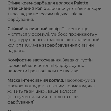
Стійка крем-фарба для волосся Palette
Інтенсивний колір
забезпечує стійкі кольори
та догляд за волоссям під час і після
фарбування.
Стійкий насичений колір.
Пігменти, що
містяться у формулі, глибоко проникають у
структуру волосся і закріплюють насичений
колір та 100%-ве зафарбовування сивини
надовго.
Комфортне застосування.
Завдяки густій
кремовій консистенції фарбу зручно
наносити і розподіляти по пасмах.
Маска Інтенсивний догляд.
Насолоджуйся
маскою-доглядом з ніжним ароматом, яка
живить та зміцнює ваше волосся
(інструментальний тест до та після
фарбування).