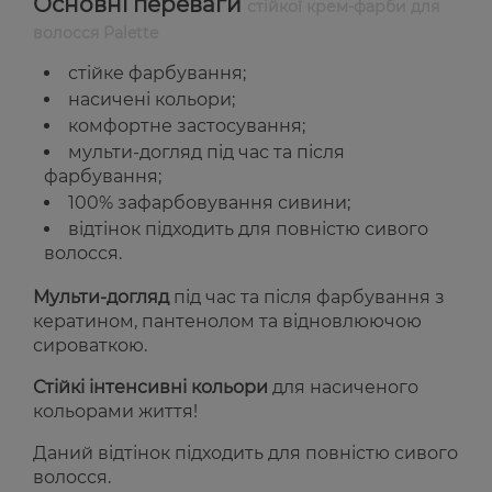
Основні переваги
стійкої крем-фарби для
волосся Palette
стійке фарбування;
насичені кольори;
комфортне застосування;
мульти-догляд під час та після
фарбування;
100% зафарбовування сивини;
відтінок підходить для повністю сивого
волосся.
Мульти-догляд
під час та після фарбування з
кератином, пантенолом та відновлюючою
сироваткою.
Стійкі інтенсивні кольори
для насиченого
кольорами життя!
Даний відтінок підходить для повністю сивого
волосся.