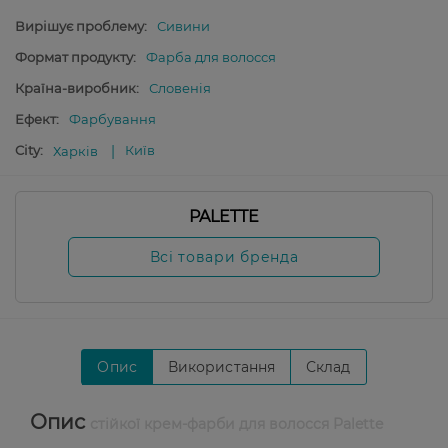
Вирішує проблему:
Сивини
Формат продукту:
Фарба для волосся
Країна-виробник:
Словенія
Ефект:
Фарбування
City:
Київ
Харків
PALETTE
Всі товари бренда
Опис
Використання
Склад
Опис
стійкої крем-фарби для волосся Palette