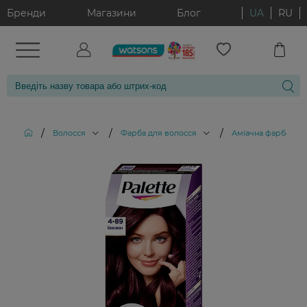
Бренди
Магазини
Блог
UA
RU
/
/
/
Волосся
Фарба для волосся
Аміачна фарба для