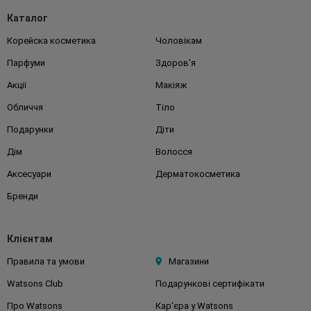
Каталог
Корейска косметика
Чоловікам
Парфуми
Здоров'я
Акції
Макіяж
Обличчя
Тіло
Подарунки
Діти
Дім
Волосся
Аксесуари
Дерматокосметика
Бренди
Клієнтам
Правила та умови
Магазини
Watsons Club
Подарункові сертифікати
Про Watsons
Кар'єра у Watsons