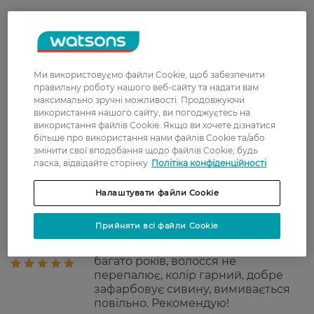
Колір волосся моделі на передній стороні
упаковки показує результат фарбування
натурального відтінку, який вказано вище.
Ми використовуємо файли Cookie, щоб забезпечити
правильну роботу нашого веб-сайту та надати вам
Рейтинг та відгуки
максимально зручні можливості. Продовжуючи
використання нашого сайту, ви погоджуєтесь на
використання файлів Cookie. Якщо ви хочете дізнатися
5
більше про використання нами файлів Cookie та/або
1 відгуків
змінити свої вподобання щодо файлів Cookie, будь
ласка, відвідайте сторінку
Політіка конфіденційності
З 1 відгуків
Налаштувати файли Cookie
Прийняти всі файли Cookie
Виктория
Дуже гарна фарба, фарбується
19 грудня, 2024
мама кольором баклажан, вже
багато років, волосся не
перепалює, колір гарний, добре
зафарбовує сивину, вимивається
повільно. Рекомендую!