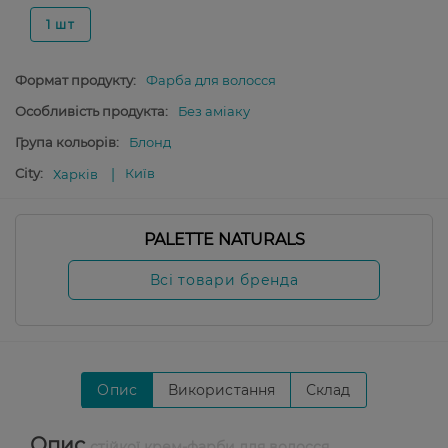
1 шт
Формат продукту:
Фарба для волосся
Особливість продукта:
Без аміаку
Група кольорів:
Блонд
City:
Київ
Харків
PALETTE NATURALS
Всі товари бренда
Опис
Використання
Склад
Опис
стійкої крем-фарби для волосся