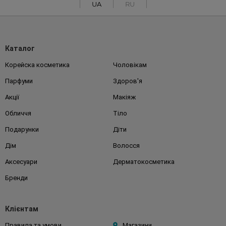
UA
RU
Каталог
Корейска косметика
Чоловікам
Парфуми
Здоров'я
Акції
Макіяж
Обличчя
Тіло
Подарунки
Діти
Дім
Волосся
Аксесуари
Дерматокосметика
Бренди
Клієнтам
Правила та умови
Магазини