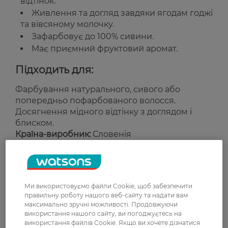
відтінок.
Живлення та догляд завдяки ягодам годжі
та вівсяному молочку.
Зафарбовує до 100% сивини.
Має приємний фруктовий аромат.
Підходить для:
Фарбування натурального, сивого або
попередньо пофарбованого волосся.
Досягнення мідного відтінку з доглядом і
блиском.
Країна-виробник:
Словенія
Рейтинг та відгуки
Ми використовуємо файли Cookie, щоб забезпечити
0
правильну роботу нашого веб-сайту та надати вам
0 відгуків
максимально зручні можливості. Продовжуючи
використання нашого сайту, ви погоджуєтесь на
використання файлів Cookie. Якщо ви хочете дізнатися
З 0 відгуків