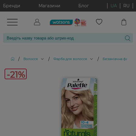
Бренди
Магазини
Блог
UA
RU
/
/
/
Волосся
Фарба для волосся
Безаміачна фарба 
-21
-21%