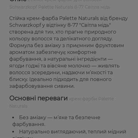
Schwarzkopf Palette Naturals 8-77 Світла мідь
Стійка крем-фарба Palette Naturals від бренду
Schwarzkopf у відтінку 8-77 "Світла мідь"
створена для тих, хто прагне природного
кольору волосся та делікатного догляду.
Формула без аміаку з приємним фруктовим
ароматом забезпечує комфортне
фарбування, а натуральні інгредієнти —
ягоди годжі та вівсяне молочко — живлять
волосся зсередини, надаючи м’якості та
блиску. Ідеально підходить для повного
зафарбовування сивини.
Основні переваги
крем-фарби Palette
Naturals
Без аміаку — м’яке та безпечне
фарбування.
Натурально виглядаючий, теплий мідний