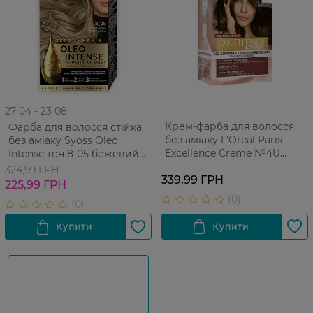
27 04 - 23 08
Крем-фарба для волосся
Фарба для волосся стійка
без аміаку L'Oreal Paris
без аміаку Syoss Oleo
Excellence Creme №4U
Intense тон 8-05 бежевий
Universal Brown 1 шт
блонд 115 мл
324,99 ГРН
339,99 ГРН
225,99 ГРН