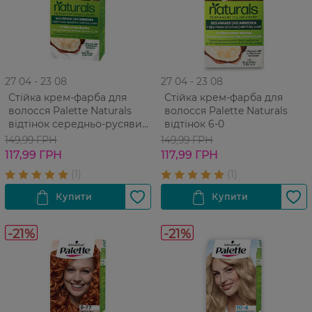
27 04 - 23 08
27 04 - 23 08
Стійка крем-фарба для
Стійка крем-фарба для
волосся Palette Naturals
волосся Palette Naturals
відтінок середньо-русявий
відтінок 6-0
7-0
149,99 ГРН
149,99 ГРН
117,99 ГРН
117,99 ГРН
-21%
-21%