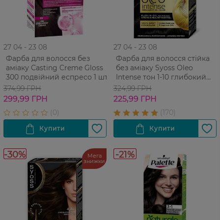
27 04 - 23 08
27 04 - 23 08
Фарба для волосся без
Фарба для волосся стійка
аміаку Сasting Creme Gloss
без аміаку Syoss Oleo
300 подвійний еспресо 1 шт
Intense тон 1-10 глибокий
чорний 115 мл
374,99 ГРН
324,99 ГРН
299,99 ГРН
225,99 ГРН
-30%
-21%
Мега
знижки