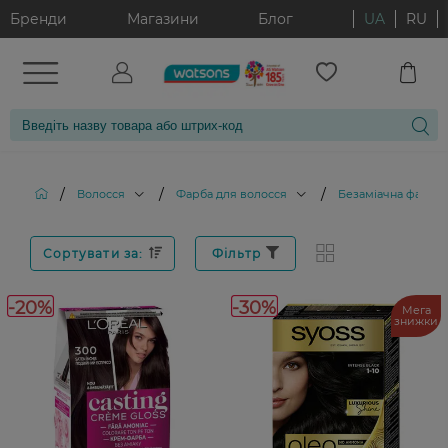
Бренди
Магазини
Блог
UA
RU
/
/
/
Волосся
Фарба для волосся
Безаміачна фарба 
Сортувати за:
Фільтр
-20%
-30%
Мега
знижки