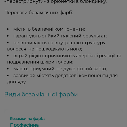
«перестрибнути» з брюнетки в блондинку.
Переваги безаміачних фарб:
містять безпечні компоненти;
гарантують стійкий і якісний результат;
не впливають на внутрішню структуру
волосся, не пошкоджують його;
вкрай рідко спричиняють алергічні реакції та
подразнення шкіри голови;
мають приємний, не дуже різкий запах;
зазвичай містять додаткові компоненти для
догляду.
Види безаміачної фарби
Професійна