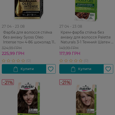
27 04 - 23 08
27 04 - 23 08
Фарба для волосся стійка
Крем-фарба cтійка без
без аміаку Syoss Oleo
аміаку для волосся Palette
Intense тон 4-86 шоколад 115
Naturals 3-1 Темний Шатен 1
мл
шт
324,99 ГРН
149,99 ГРН
225,99 ГРН
117,99 ГРН
-21%
-21%