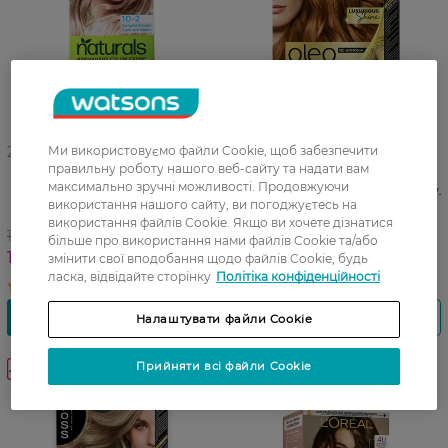
27 04 - 23 08
Ми використовуємо файли Cookie, щоб забезпечити
27 07 - 09 08
правильну роботу нашого веб-сайту та надати вам
Крем-фарба стійка для
Фарба для волосся без
максимально зручні можливості. Продовжуючи
волосся Palette Naturals
аміаку SYOSS Oleo Intense 7-
використання нашого сайту, ви погоджуєтесь на
№10-2 Холодний блондин 1
77 Яскравий Мідний 1 шт
використання файлів Cookie. Якщо ви хочете дізнатися
шт
149,99 ГРН
324,99 ГРН
більше про використання нами файлів Cookie та/або
117,99 ГРН
225,99 ГРН
змінити свої вподобання щодо файлів Cookie, будь
ласка, відвідайте сторінку
Політіка конфіденційності
Налаштувати файли Cookie
Прийняти всі файли Cookie
-30%
Мега
знижки