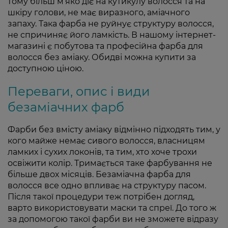
тому більш м’яко діє на кутикулу волосся та на
шкіру голови, не має виразного, аміачного
запаху. Така фарба не руйнує структуру волосся,
не спричиняє його ламкість. В нашому інтернет-
магазині є побутова та професійна фарба для
волосся без аміаку. Обидві можна купити за
доступною ціною.
Переваги, опис і види
безаміачних фарб
Фарби без вмісту аміаку відмінно підходять тим, у
кого майже немає сивого волосся, власницям
ламких і сухих локонів, та тим, хто хоче трохи
освіжити колір. Тримається таке фарбування не
більше двох місяців. Безаміачна фарба для
волосся все одно впливає на структуру пасом.
Після такої процедури теж потрібен догляд,
варто використовувати маски та спреї. До того ж
за допомогою такої фарби ви не зможете відразу