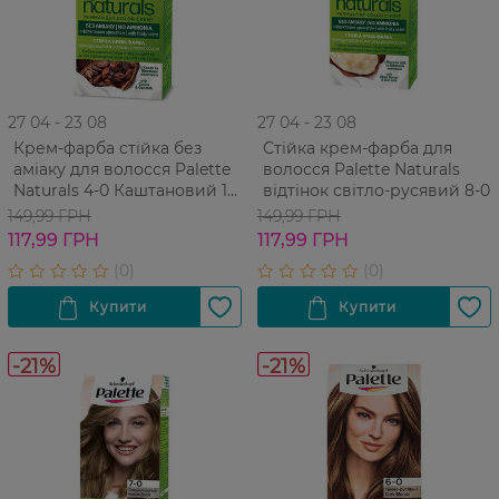
27 04 - 23 08
27 04 - 23 08
Крем-фарба cтійка без
Стійка крем-фарба для
аміаку для волосся Palette
волосся Palette Naturals
Naturals 4-0 Каштановий 1
відтінок світло-русявий 8-0
шт
149,99 ГРН
149,99 ГРН
117,99 ГРН
117,99 ГРН
-21%
-21%