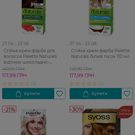
27 04 - 23 08
27 04 - 23 08
Стійка крем-фарба для
Стійка крем-фарба Palette
волосся Palette Naturals
Naturals білий пісок 110 мл
відтінок шоколадно-
каштановий 3-68
149,99 ГРН
149,99 ГРН
117,99 ГРН
117,99 ГРН
-21%
-30%
Мега
знижки