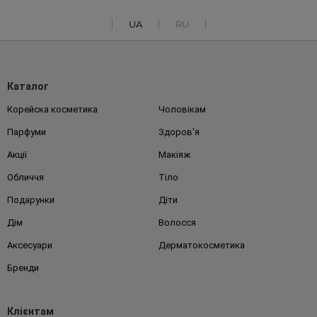
UA
RU
Каталог
Корейска косметика
Чоловікам
Парфуми
Здоров'я
Акції
Макіяж
Обличчя
Тіло
Подарунки
Діти
Дім
Волосся
Аксесуари
Дерматокосметика
Бренди
Клієнтам