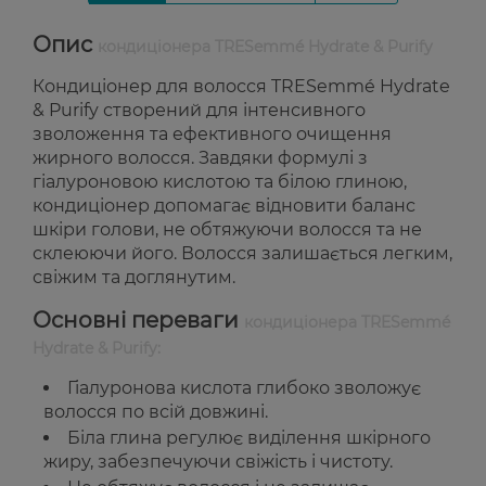
Опис
кондиціонера TRESemmé Hydrate & Purify
Кондиціонер для волосся TRESemmé Hydrate
& Purify створений для інтенсивного
зволоження та ефективного очищення
жирного волосся. Завдяки формулі з
гіалуроновою кислотою та білою глиною,
кондиціонер допомагає відновити баланс
шкіри голови, не обтяжуючи волосся та не
склеюючи його. Волосся залишається легким,
свіжим та доглянутим.
Основні переваги
кондиціонера TRESemmé
Hydrate & Purify:
Гіалуронова кислота глибоко зволожує
волосся по всій довжині.
Біла глина регулює виділення шкірного
жиру, забезпечуючи свіжість і чистоту.