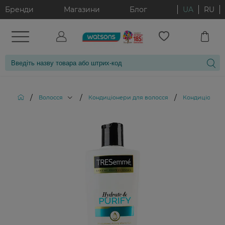
Бренди
Магазини
Блог
UA
RU
/
/
/
Волосся
Кондиціонери для волосся
Кондиціонер 