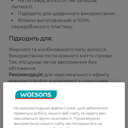
Не обтяжує волосся і не залишає
липкості.
Підходить для щоденного використання.
Флакон виготовлений зі 100%
переробленого пластику.
Підходить для:
Жирного та комбінованого типу волосся.
Використання після кожного миття голови.
Тих, хто шукає легке зволоження без
обтяження.
Рекомендація:
для максимального ефекту
використовуйте в комплексі з шампунем
TRESemmé Purify & Hydrate.
Країна-виробник:
Польща
Ми використовуємо файли Cookie, щоб забезпечити
Рейтинг та відгуки
правильну роботу нашого веб-сайту та надати вам
максимально зручні можливості. Продовжуючи
використання нашого сайту, ви погоджуєтесь на