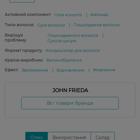
Активний компонент:
Авокадо
Олія коноплі
Типи волосся:
Пошкоджене волосся
Сухе волосся
Вирішує
Пошкодженого волосся
проблему:
Сухість шкіри
Формат продукту:
Кондиціонер для волосся
Країна-виробник:
Великобританія
Ефект:
Живлення
Зволоження
Відновлення
JOHN FRIEDA
Всі товари бренда
Опис
Використання
Склад