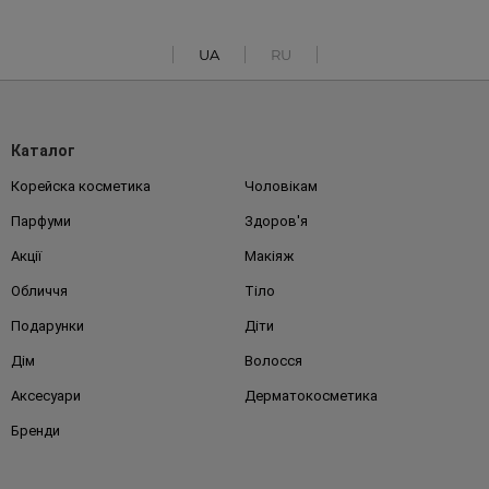
UA
RU
Каталог
Корейска косметика
Чоловікам
Парфуми
Здоров'я
Акції
Макіяж
Обличчя
Тіло
Подарунки
Діти
Дім
Волосся
Аксесуари
Дерматокосметика
Бренди