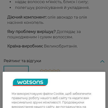
надає волоссю м'якість, блиск і силу;
полегшує розчісування й укладання.
Діючий компонент:
олія авокадо та олія
насіння конопель.
Яку проблему вирішує?
Доглядає за
пошкодженим і сухим волоссям.
Країна-виробник:
Великобританія.
Рейтинг та відгуки
0
0 відгуків
З 0 відгуків
Ми використовуємо файли Cookie, щоб забезпечити
правильну роботу нашого веб-сайту та надати вам
Доставка
максимально зручні можливості. Продовжуючи
використання нашого сайту, ви погоджуєтесь на