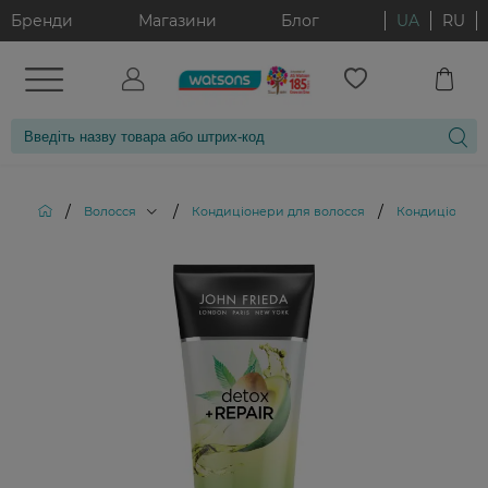
Бренди
Магазини
Блог
UA
RU
/
/
/
Волосся
Кондиціонери для волосся
Кондиціонер д