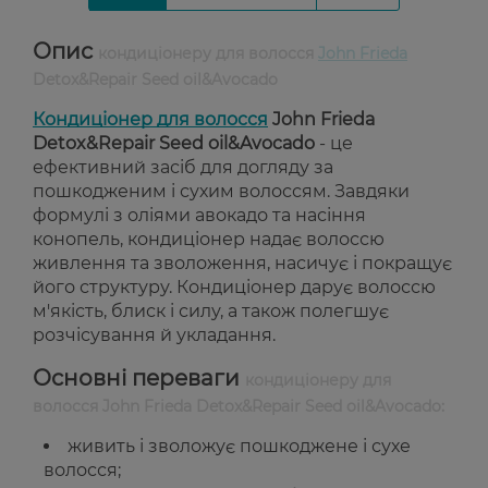
Опис
кондиціонеру для волосся
John Frieda
Detox&Repair Seed oil&Avocado
Кондиціонер для волосся
John Frieda
Detox&Repair Seed oil&Avocado
- це
ефективний засіб для догляду за
пошкодженим і сухим волоссям. Завдяки
формулі з оліями авокадо та насіння
конопель, кондиціонер надає волоссю
живлення та зволоження, насичує і покращує
його структуру. Кондиціонер дарує волоссю
м'якість, блиск і силу, а також полегшує
розчісування й укладання.
Основні переваги
кондиціонеру для
волосся John Frieda Detox&Repair Seed oil&Avocado:
живить і зволожує пошкоджене і сухе
волосся;