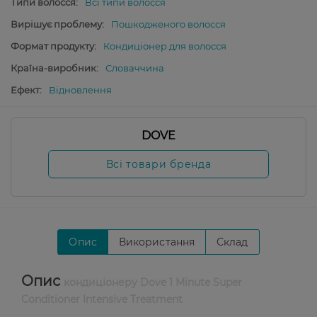
Типи волосся:
Всі типи волосся
Вирішує проблему:
Пошкодженого волосся
Формат продукту:
Кондиціонер для волосся
Країна-виробник:
Словаччина
Ефект:
Відновлення
DOVE
Всі товари бренда
Опис
Використання
Склад
Опис
кондиціонеру Dove 1 Minute Super
Conditioner Intensive Treatment