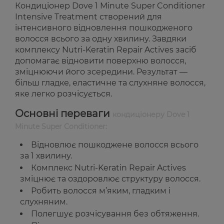
Кондиціонер Dove 1 Minute Super Conditioner
Intensive Treatment створений для
інтенсивного відновлення пошкодженого
волосся всього за одну хвилину. Завдяки
комплексу Nutri-Keratin Repair Actives засіб
допомагає відновити поверхню волосся,
зміцнюючи його зсередини. Результат —
більш гладке, еластичне та слухняне волосся,
яке легко розчісується.
Основні переваги
кондиціонеру Dove 1
Minute Super Conditioner:
Відновлює пошкоджене волосся всього
за 1 хвилину.
Комплекс Nutri-Keratin Repair Actives
зміцнює та оздоровлює структуру волосся.
Робить волосся м’яким, гладким і
слухняним.
Полегшує розчісування без обтяження.