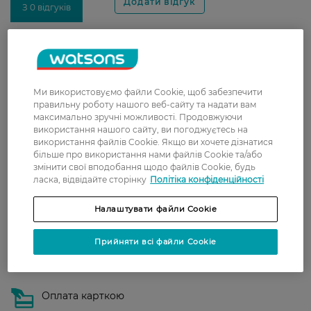
З 0 відгуків
Доставка
Нова пошта
Ми використовуємо файли Cookie, щоб забезпечити
У відділення Нової пошти - 99 грн,
правильну роботу нашого веб-сайту та надати вам
безкоштовно від 699 грн
максимально зручні можливості. Продовжуючи
використання нашого сайту, ви погоджуєтесь на
Укрпошта
використання файлів Cookie. Якщо ви хочете дізнатися
більше про використання нами файлів Cookie та/або
Вартість доставки - 79 грн, безкоштовна
змінити свої вподобання щодо файлів Cookie, будь
доставка від - 599 грн
ласка, відвідайте сторінку
Політіка конфіденційності
Забрати сьогодні в магазині Watsons
Налаштувати файли Cookie
Вартість доставки - 0 грн
Вартість доставки - 99 грн, безкоштовна доставка від - 699 грн
Показати більше
Прийняти всі файли Cookie
Оплата
Оплата карткою