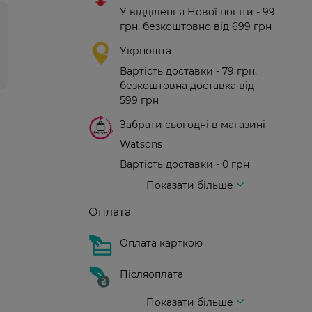
У відділення Нової пошти - 99
грн, безкоштовно від 699 грн
Укрпошта
Вартість доставки - 79 грн,
безкоштовна доставка від -
599 грн
Забрати сьогодні в магазині
Watsons
Вартість доставки - 0 грн
Вартість доставки - 99 грн, безкоштовна доставка від - 699 грн
Доставка кур'єром нової пошти
Вартість доставки - 150 грн (до парадного)
Показати більше
Оплата
Оплата карткою
Післяоплата
Показати більше