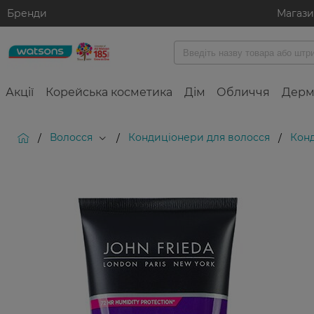
Бренди
Магаз
Акції
Корейська косметика
Дім
Обличчя
Дерм
Волосся
Кондиціонери для волосся
Конд
/
/
/