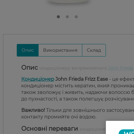
Опис
Використання
Склад
Опис
кондиціонеру випрямляючого
John Frieda
Кондиціонер
John Frieda Frizz Ease
- це ефек
кондиціонер містить кератин, який проникає 
також зволожує і живить, надаючи волоссю б
до пухнастості, а також полегшує розчісуван
Важливо!
Тільки для зовнішнього застосуван
контакту промийте очі водою.
Основні переваги
кондиціонеру випрямляючо