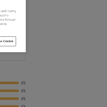
 веб-сайту
нашого
ися більше
айлів
и Cookie
0
0
0
0