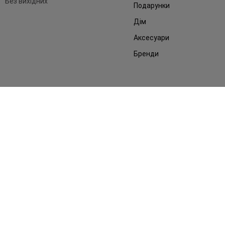
Без вихідних
Подарунки
Дім
Аксесуари
Бренди