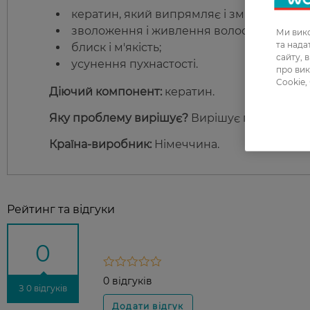
кератин, який випрямляє і зміцнює воло
зволоження і живлення волосся;
Ми вико
та над
блиск і м'якість;
сайту, 
усунення пухнастості.
про вик
Cookie,
Діючий компонент:
кератин.
Яку проблему вирішує?
Вирiшує проблему пу
Країна-виробник:
Нiмеччина.
Рейтинг та відгуки
0
0 відгуків
З 0 відгуків