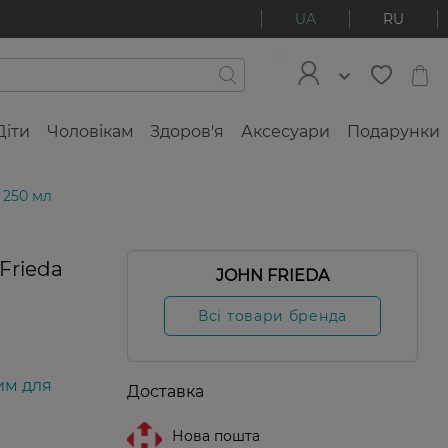
UA
RU
Діти
Чоловікам
Здоров'я
Аксесуари
Подарунки
 250 мл
Frieda
JOHN FRIEDA
Всі товари бренда
им для
Доставка
Нова пошта