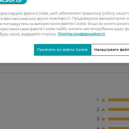
сся;
ристовуємо файли Cookie, щоб забезпечити правильну роботу нашого
ати вам максимально зручні можливості. Продовжуючи використання 
ви погоджуєтесь на використання файлів Cookie. Якщо ви хочете дізнат
ористання нами файлів Cookie та/або змінити свої вподобання щодо ф
 будь ласка, відвідайте сторінку
Політіка конфіденційності
хнастості волосся.
Прийняти всі файли Cookie
Налаштувати файл
1
2
3
4