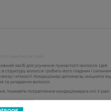
Frizz Ease Brazilian Sleek
тивний засіб для усунення пухнастості волосся. Цей
в структуру волосся і робить його гладким і сильним
лиску і м'якості. Кондиціонер допомагає зміцнити іму
ня та укладання волосся.
ня. Уникайте потрапляння кондиціонера в очі. У разі
го John Frieda Frizz Ease Brazilian Sleek: