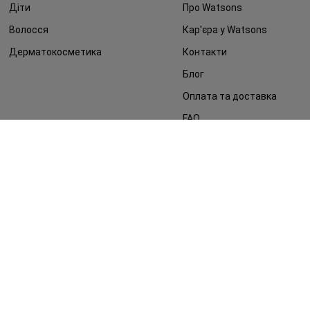
Діти
Про Watsons
Волосся
Кар'єра у Watsons
Дерматокосметика
Контакти
Блог
Оплата та доставка
FAQ
Політика конфіденційності
Публічна оферта
ЗМІ про нас
Повернення замовлення
©2014 - 2026. Умови використання сайту