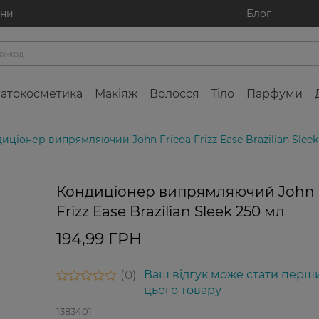
ини
Блог
атокосметика
Макіяж
Волосся
Тіло
Парфуми
иціонер випрямляючий John Frieda Frizz Ease Brazilian Sleek
Кондиціонер випрямляючий John 
Frizz Ease Brazilian Sleek 250 мл
194,99 ГРН
0
Ваш відгук може стати перш
цього товару
1383401