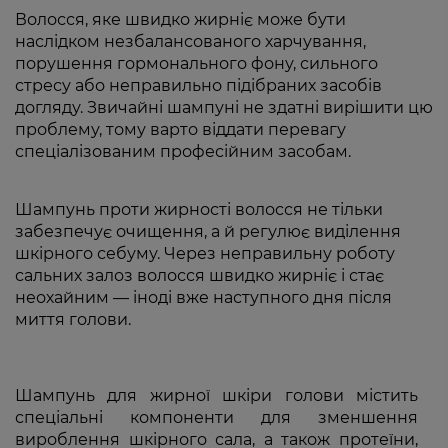
Волосся, яке швидко жирніє може бути
наслідком незбалансованого харчування,
порушення гормонального фону, сильного
стресу або неправильно підібраних засобів
догляду. Звичайні шампуні не здатні вирішити цю
проблему, тому варто віддати перевагу
спеціалізованим професійним засобам.
Шампунь проти жирності волосся не тільки
забезпечує очищення, а й регулює виділення
шкірного себуму. Через неправильну роботу
сальних залоз волосся швидко жирніє і стає
неохайним — іноді вже наступного дня після
миття голови.
Шампунь для жирної шкіри голови містить
спеціальні компоненти для зменшення
вироблення шкірного сала, а також протеїни,