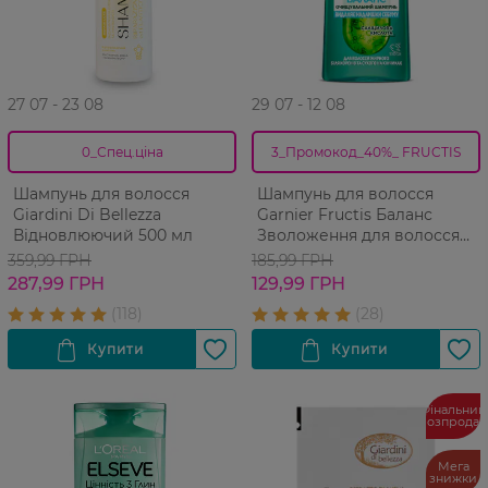
27 07 - 23 08
29 07 - 12 08
0_Спец.ціна
3_Промокод_40%_ FRUCTIS
Шампунь для волосся
Шампунь для волосся
Giardini Di Bellezza
Garnier Fructis Баланс
Відновлюючий 500 мл
Зволоження для волосся
жирного біля коріння і
359,99 ГРН
185,99 ГРН
сухого на кінчиках 400 мл
287,99 ГРН
129,99 ГРН
Фінальний
розпрода
Мега
знижки