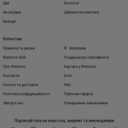
Дім
Волосся
Аксесуари
Дерматокосметика
Бренди
Клієнтам
Правила та умови
Магазини
Watsons Club
Подарункові сертифікати
Про Watsons
Кар'єра у Watsons
Контакти
Блог
Оплата та доставка
FAQ
Політика конфіденційності
Публічна оферта
ЗМІ про нас
Повернення замовлення
Підписуйтесь
на наші соц. мережі
та месенджери