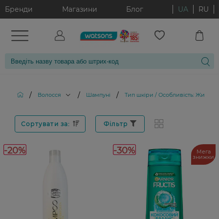
Бренди
Магазини
Блог
UA
RU
/
/
/
Волосся
Шампуні
Тип шкіри / Особливість: Жирна
Сортувати за:
Фільтр
-20%
-30%
Мега
знижки