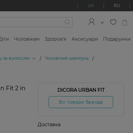
UA
RU
Діти
Чоловікам
Здоров'я
Аксесуари
Подарунки
у за волоссям
Чоловічий шампунь
/
/
 Fit 2 in
DICORA URBAN FIT
Всі товари бренда
Доставка