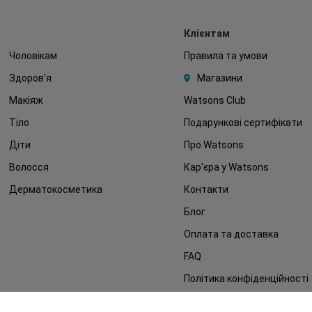
Клієнтам
Чоловікам
Правила та умови
Здоров'я
Магазини
Макіяж
Watsons Club
Тіло
Подарункові сертифікати
Діти
Про Watsons
Волосся
Кар'єра у Watsons
Дерматокосметика
Контакти
Блог
Оплата та доставка
FAQ
Політика конфіденційності
Публічна оферта