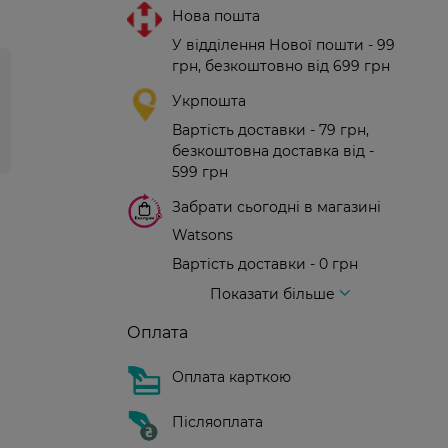
Нова пошта
У відділення Нової пошти - 99
грн, безкоштовно від 699 грн
Укрпошта
Вартість доставки - 79 грн,
безкоштовна доставка від -
599 грн
Забрати сьогодні в магазині
Watsons
Вартість доставки - 0 грн
Вартість доставки - 99 грн, безкоштовна доставка від - 699 грн
Доставка кур'єром нової пошти
Вартість доставки - 150 грн (до парадного)
Показати більше
Оплата
Оплата карткою
Післяоплата