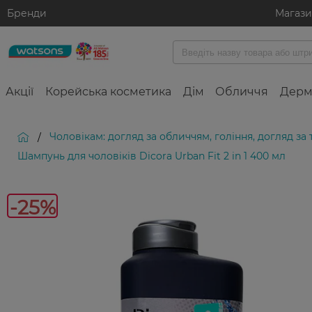
Бренди
Магаз
Акції
Корейська косметика
Дім
Обличчя
Дерм
Чоловікам: догляд за обличчям, гоління, догляд за
/
Шампунь для чоловіків Dicora Urban Fit 2 in 1 400 мл
-
-25%