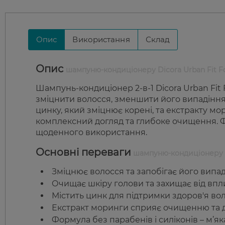
Опис
Використання
Склад
Опис
шампуню-кондиціонеру Dicora Urban Fit Fort
Шампунь-кондиціонер 2-в-1 Dicora Urban Fit F
зміцнити волосся, зменшити його випадіння
цинку, який зміцнює корені, та екстракту мо
комплексний догляд та глибоке очищення. Фо
щоденного використання.
Основні переваги
шампуню-кондиціонеру Dic
Зміцнює волосся та запобігає його випа
Очищає шкіру голови та захищає від впл
Містить цинк для підтримки здоров'я вол
Екстракт моринги сприяє очищенню та д
Формула без парабенів і силіконів – м’я