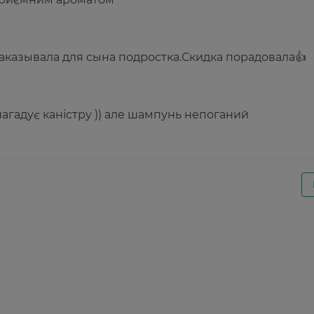
казывала для сына подростка.Скидка порадовала👍
агадує каністру )) але шампунь непоганий