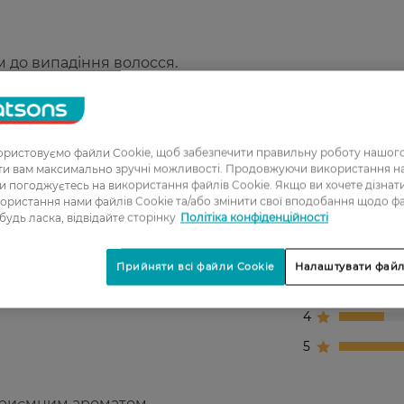
м до випадіння волосся.
цнення та захисту.
ристовуємо файли Cookie, щоб забезпечити правильну роботу нашого
ати вам максимально зручні можливості. Продовжуючи використання 
ви погоджуєтесь на використання файлів Cookie. Якщо ви хочете дізнат
ористання нами файлів Cookie та/або змінити свої вподобання щодо ф
 будь ласка, відвідайте сторінку
Політіка конфіденційності
1
2
Прийняти всі файли Cookie
Налаштувати файл
3
4
5
приємним ароматом