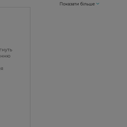
Показати більше
агнуть
нанню
ля