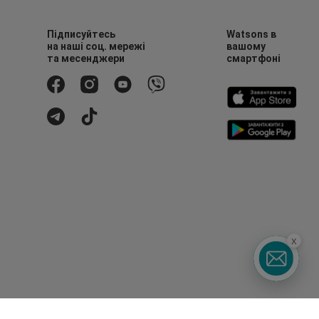
Підписуйтесь
Watsons в
на наші соц. мережі
вашому
та месенджери
смартфоні
x