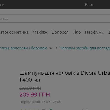
ини
Блог
атокосметика
Макіяж
Волосся
Тіло
Парфуми
 тілом, волоссям і бородою
Чоловічі засоби для догляд
/
25%
Шампунь для чоловіків Dicora Urban
1 400 мл
279,99 ГРН
209,99 ГРН
Період акції:
27 07 - 23 08