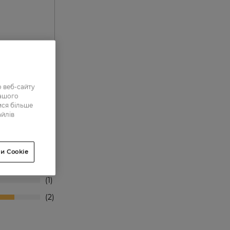
 веб-сайту
нашого
ися більше
айлів
0
0
и Cookie
0
1
2