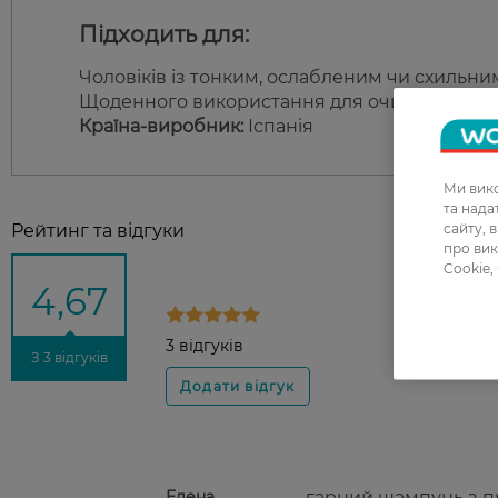
Підходить для:
Чоловіків із тонким, ослабленим чи схильни
Щоденного використання для очищення, змі
Країна-виробник:
Іспанія
Ми вико
та над
сайту, 
Рейтинг та відгуки
про вик
Cookie,
4,67
3 відгуків
З 3 відгуків
Елена
гарний шампунь з 