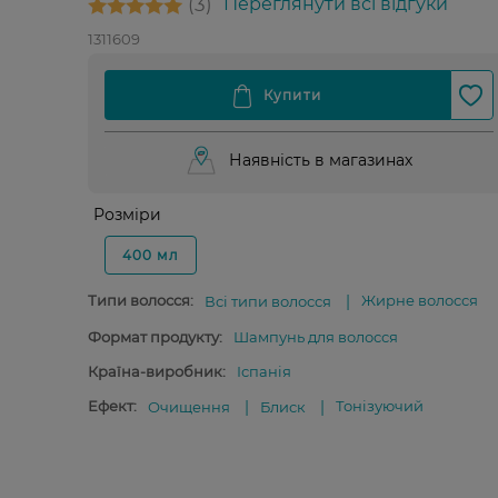
3
Переглянути всі відгуки
1311609
Наявність в магазинах
Розміри
400 мл
Типи волосся:
Жирне волосся
Всі типи волосся
Формат продукту:
Шампунь для волосся
Країна-виробник:
Іспанія
Ефект:
Тонізуючий
Очищення
Блиск