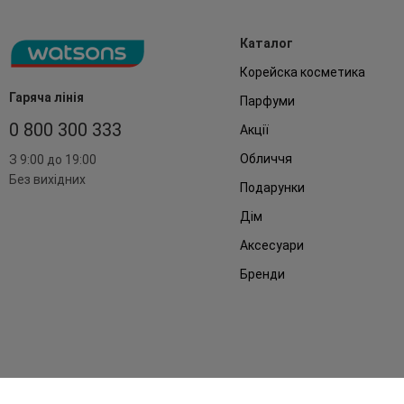
Каталог
Корейска косметика
Гаряча лінія
Парфуми
0 800 300 333
Акції
Обличчя
З 9:00 до 19:00
Без вихідних
Подарунки
Дім
Аксесуари
Бренди