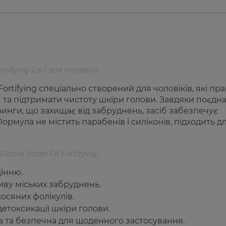
ifying 2-в-1 для чоловіків
ortifying спеціально створений для чоловіків, які пр
 та підтримати чистоту шкіри голови. Завдяки поєд
ринги, що захищає від забруднень, засіб забезпечує
рмула не містить парабенів і силіконів, підходить д
ora Urban Fit Fortifying:
дінню.
иву міських забруднень.
осяних фолікулів.
етоксикації шкіри голови.
ка та безпечна для щоденного застосування.