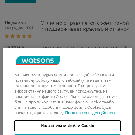
Людмила
Отлично справляется с желтизной
24 грудня, 2021
и поддерживает красивый оттенок
Світлана
помогает справиться с желтизной,
10 грудня, 2021
не пересушивает
Анжеліка
Тонуючий шампунь добре
Ми використовуємо файли Cookie, щоб забезпечити
27 листопада, 2021
підходить для світлого волосся,
правильну роботу нашого веб-сайту та надати вам
прибирає жовтуваті відтінки.
максимально зручні можливості. Продовжуючи
Хоча відросші корені він, звісно,
використання нашого сайту, ви погоджуєтесь на
не освітлить, проте в цілому
використання файлів Cookie. Якщо ви хочете дізнатися
більше про використання нами файлів Cookie та/або
колір освіжає.
змінити свої вподобання щодо файлів Cookie, будь
ласка, відвідайте сторінку
Політіка конфіденційності
Светлана
Придает моим волосам хороший
8 жовтня, 2021
оттенок пепельный,не сушит как
Налаштувати файли Cookie
например Эстель этой серии