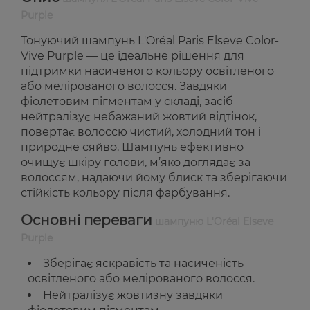
Purple
Тонуючий шампунь L'Oréal Paris Elseve Color-
Vive Purple — це ідеальне рішення для
підтримки насиченого кольору освітленого
або мелірованого волосся. Завдяки
фіолетовим пігментам у складі, засіб
нейтралізує небажаний жовтий відтінок,
повертає волоссю чистий, холодний тон і
природне сяйво. Шампунь ефективно
очищує шкіру голови, м’яко доглядає за
волоссям, надаючи йому блиск та зберігаючи
стійкість кольору після фарбування.
Основні переваги
шампуню L'Oréal Elseve
Purple
Зберігає яскравість та насиченість
освітленого або мелірованого волосся.
Нейтралізує жовтизну завдяки