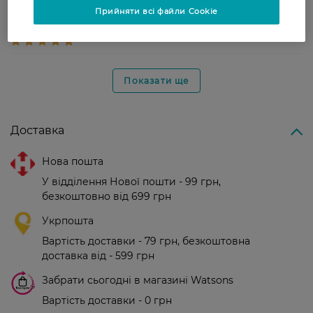
Светлана
Добре тонує волосся,мені
Прийняти всі файли Cookie
26 вересня, 2021
сподобався,не сушить волосся
Показати ще
Доставка
Нова пошта
У відділення Нової пошти - 99 грн,
безкоштовно від 699 грн
Укрпошта
Вартість доставки - 79 грн, безкоштовна
доставка від - 599 грн
Забрати сьогодні в магазині Watsons
Вартість доставки - 0 грн
Вартість доставки - 99 грн, безкоштовна доставка від - 699 грн