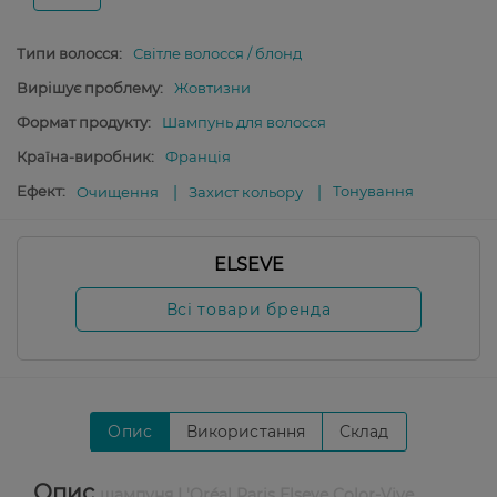
Типи волосся:
Світле волосся / блонд
Вирішує проблему:
Жовтизни
Формат продукту:
Шампунь для волосся
Країна-виробник:
Франція
Ефект:
Тонування
Очищення
Захист кольору
ELSEVE
Всі товари бренда
Опис
Використання
Склад
Опис
шампуня L'Oréal Paris Elseve Color-Vive