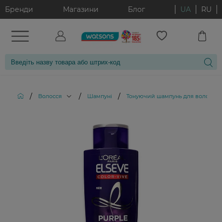
Бренди
Магазини
Блог
UA
RU
/
/
/
Волосся
Шампуні
Тонуючий шампунь для волосся L'O