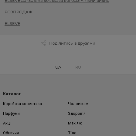
ELSEVE до -30% на догляд за волоссям, який видно
РОЗПРОДАЖ
ELSEVE
Поділитись із друзями
UA
RU
Каталог
Корейска косметика
Чоловікам
Парфуми
Здоров'я
Акції
Макіяж
Обличчя
Тіло