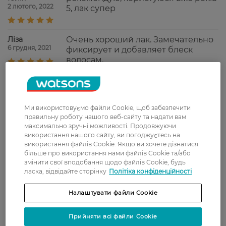
2 лютого, 2022
5, лак супер
Ліза
Очень хороший лак. Замечательно
6 грудня, 2021
фиксирует и добавляет блеск
волосам.
Нина
Мой любимый лак. Надёжно
27 вересня, 2021
фиксирует причёску, легко
вычёсывать.
Ми використовуємо файли Cookie, щоб забезпечити
правильну роботу нашого веб-сайту та надати вам
Оксана
Лак хорошо держит укладку, имеет
максимально зручні можливості. Продовжуючи
16 серпня, 2021
приятный аромат и не утяжеляет
використання нашого сайту, ви погоджуєтесь на
волосы
використання файлів Cookie. Якщо ви хочете дізнатися
більше про використання нами файлів Cookie та/або
змінити свої вподобання щодо файлів Cookie, будь
ласка, відвідайте сторінку
Політіка конфіденційності
Показати ще
Налаштувати файли Cookie
Доставка
Прийняти всі файли Cookie