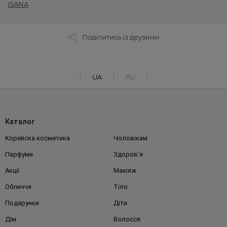
ISANA
Поділитись із друзями
UA
RU
Каталог
Корейска косметика
Чоловікам
Парфуми
Здоров'я
Акції
Макіяж
Обличчя
Тіло
Подарунки
Діти
Дім
Волосся