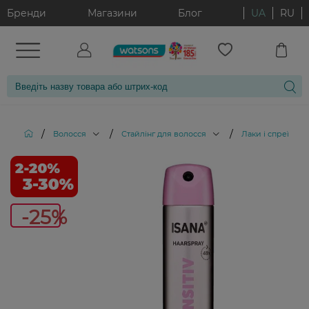
Бренди
Магазини
Блог
UA
RU
/
/
/
Волосся
Стайлінг для волосся
Лаки і спреї для
-25%