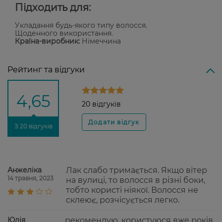
Підходить для:
Укладання будь-якого типу волосся.
Щоденного використання.
Країна-виробник:
Німеччина
Рейтинг та відгуки
4,65
20 відгуків
З 20 відгуків
Анжелiка
Лак слабо тримається. Якщо вітер
14 травня, 2023
на вулиці, то волосся в різні боки,
тобто користі ніякої. Волосся не
склеює, розчісується легко.
Юлія
рекомендую, користуюся вже років