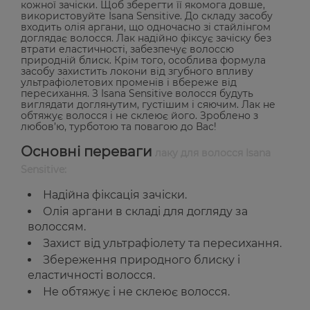
кожної зачіски. Щоб зберегти її якомога довше,
використовуйте Isana Sensitive. До складу засобу
входить олія аргани, що одночасно зі стайлінгом
доглядає волосся. Лак надійно фіксує зачіску без
втрати еластичності, забезпечує волоссю
природній блиск. Крім того, особлива формула
засобу захистить локони від згубного впливу
ультрафіолетових променів і вбереже від
пересихання. З Isana Sensitive волосся будуть
виглядати доглянутим, густішим і сяючим. Лак не
обтяжує волосся і не склеює його. Зроблено з
любов’ю, турботою та повагою до Вас!
Основні переваги
лаку для волосся Isana
Sensitive:
Надійна фіксація зачіски.
Олія аргани в складі для догляду за
волоссям.
Захист від ультрафіолету та пересихання.
Збереження природного блиску і
еластичності волосся.
Не обтяжує і не склеює волосся.