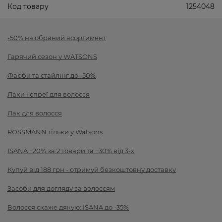
Код товару
1254048
-50% на обраний асортимент
Гарячий сезон у WATSONS
Фарби та стайлінг до -50%
Лаки і спреї для волосся
Лак для волосся
ROSSMANN тільки у Watsons
ISANA −20% за 2 товари та −30% від 3-х
Купуй від 188 грн - отримуй безкоштовну доставку
Засоби для догляду за волоссям
Волосся скаже дякую: ISANA до -35%