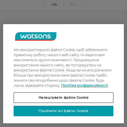
UA
RU
Каталог
Корейска косметика
Чоловікам
Парфуми
Здоров'я
Ми використовуємо файли Cookie, щоб забезпечити
правильну роботу нашого веб-сайту та надати вам
Акції
Макіяж
максимально зручні можливості. Продовжуючи
використання нашого сайту, ви погоджуєтесь на
Обличчя
Тіло
використання файлів Cookie. Якщо ви хочете дізнатися
Подарунки
Діти
більше про використання нами файлів Cookie та/або
змінити свої вподобання щодо файлів Cookie, будь
Дім
Волосся
ласка, відвідайте сторінку
Політіка конфіденційності
Аксесуари
Дерматокосметика
Налаштувати файли Cookie
Бренди
Прийняти всі файли Cookie
Клієнтам