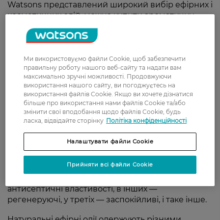
Watsons представлений широкий вибір ефірних і
косметичних олій. можна купити ароматичну
олію та ефірну олію з різних рослин із різними
властивостями: заспокійливими,
антисептичними, тонізуючими та
відновлювальними.
Ми використовуємо файли Cookie, щоб забезпечити
правильну роботу нашого веб-сайту та надати вам
максимально зручні можливості. Продовжуючи
Ефірні олії — природні ліки
використання нашого сайту, ви погоджуєтесь на
використання файлів Cookie. Якщо ви хочете дізнатися
Ефірна олія — це летюча органічна речовина,
більше про використання нами файлів Cookie та/або
змінити свої вподобання щодо файлів Cookie, будь
одержувана з певних рослин (у листі, корінні,
ласка, відвідайте сторінку
Політіка конфіденційності
квітках, насінні, плодах в яких присутні леткі
речовини). У складі таких речовин є спирти,
Налаштувати файли Cookie
феноли, альдегіди, кетони. Їхня властивість —
легко переходити в газоподібний стан.
Прийняти всі файли Cookie
Особливості кожного виду олії залежать від
рослини, з якої її одержують. В одних це
антисептичні властивості, в інших —
регенеруючі, у третіх — заспокійливі, і таке інше.
Натуральні ефірні олії одержують різними