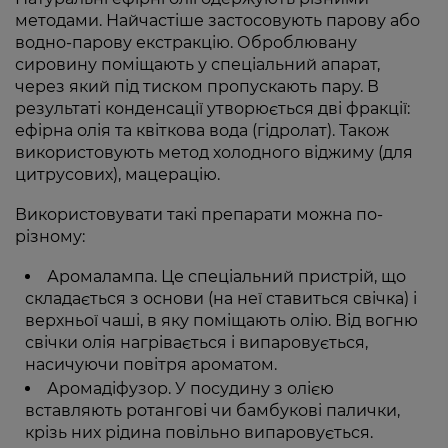
методами. Найчастіше застосовують парову або
водно-парову екстракцію. Оброблювану
сировину поміщають у спеціальний апарат,
через який під тиском пропускають пару. В
результаті конденсації утворюється дві фракції:
ефірна олія та квіткова вода (гідролат). Також
використовують метод холодного віджиму (для
цитрусових), мацерацію.
Використовувати такі препарати можна по-
різному:
Аромалампа. Це спеціальний пристрій, що
складається з основи (на неї ставиться свічка) і
верхньої чаші, в яку поміщають олію. Від вогню
свічки олія нагрівається і випаровується,
насичуючи повітря ароматом.
Аромадіфузор. У посудину з олією
вставляють ротангові чи бамбукові палички,
крізь них рідина повільно випаровується.