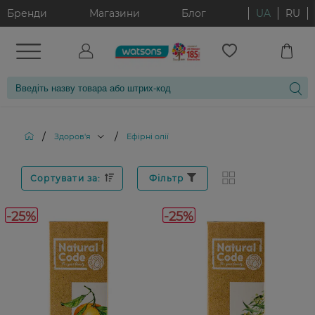
Бренди
Магазини
Блог
UA
RU
/
/
Здоров'я
Ефірні олії
Сортувати за:
Фільтр
-25%
-25%