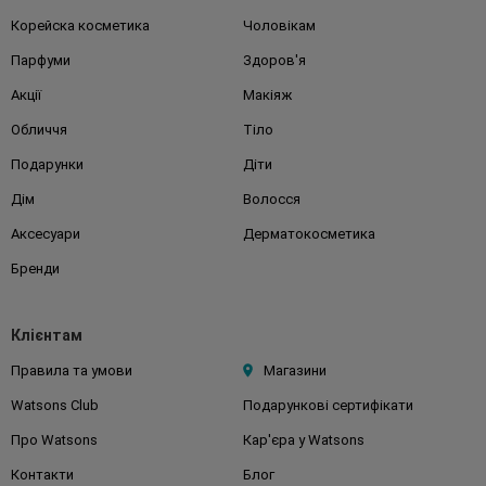
Корейска косметика
Чоловікам
Парфуми
Здоров'я
Акції
Макіяж
Обличчя
Тіло
Подарунки
Діти
Дім
Волосся
Аксесуари
Дерматокосметика
Бренди
Клієнтам
Правила та умови
Магазини
Watsons Club
Подарункові сертифікати
Про Watsons
Кар'єра у Watsons
Контакти
Блог