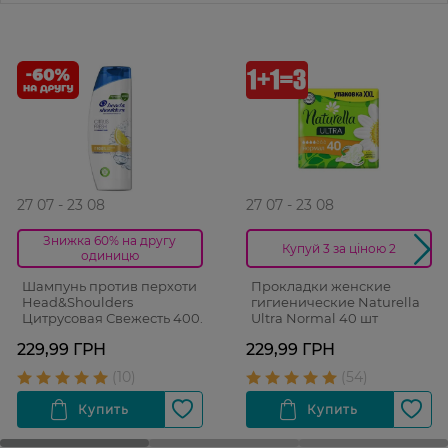
27 07 - 23 08
27 07 - 23 08
Знижка 60% на другу
Купуй 3 за ціною 2
одиницю
Шампунь против перхоти
Прокладки женские
Head&Shoulders
гигиенические Naturella
Цитрусовая Свежесть 400
Ultra Normal 40 шт
мл
229,99 ГРН
229,99 ГРН