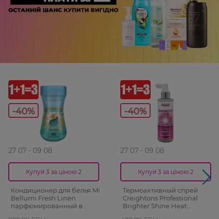
-40%
-40%
27 07 - 09 08
27 07 - 09 08
Купуй 3 за ціною 2
Купуй 3 за ціною 2
Кондиционер для белья Mi
Термоактивный спрей
Bellumi Fresh Linen
Creightons Professional
парфюмированный в
Brighter Shine Heat
гранулах 250 г
Activated Shine Spray для