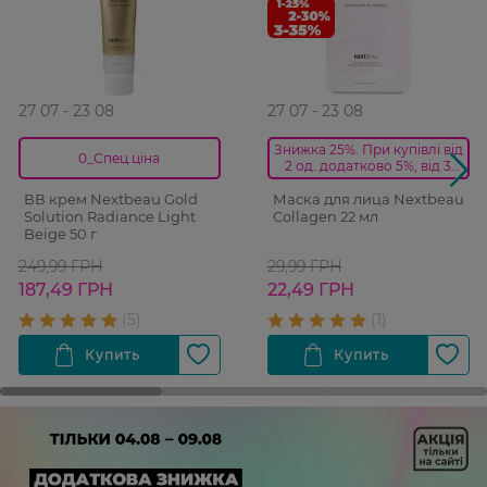
27 07 - 23 08
27 07 - 23 08
Знижка 25%. При купівлі від
0_Спец.ціна
2 од. додатково 5%, від 3
од.-10%
ВВ крем Nextbeau Gold
Маска для лица Nextbeau
Solution Radiance Light
Collagen 22 мл
Beige 50 г
249,99 ГРН
29,99 ГРН
187,49 ГРН
22,49 ГРН