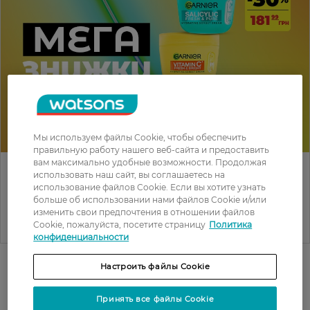
Мы используем файлы Cookie, чтобы обеспечить
правильную работу нашего веб-сайта и предоставить
вам максимально удобные возможности. Продолжая
Залишилось: 17 дн.
использовать наш сайт, вы соглашаетесь на
использование файлов Cookie. Если вы хотите узнать
больше об использовании нами файлов Cookie и/или
-SKIN NATURAL для свіжого сяйва шкіри
изменить свои предпочтения в отношении файлов
-30%
Cookie, пожалуйста, посетите страницу
Политика
конфиденциальности
Настроить файлы Cookie
-30%
-30%
Мега
Лидер
скидки
продаж
Принять все файлы Cookie