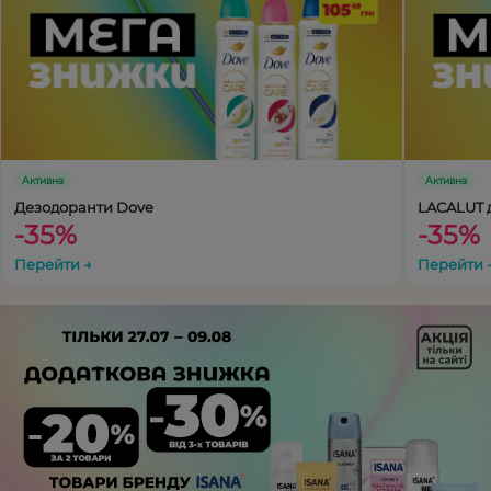
Активна
Активна
Дезодоранти Dove
LACALUT д
-35%
-35%
Перейти →
Перейти →