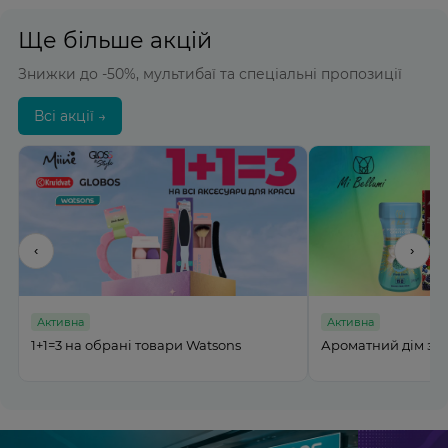
Ще більше акцій
Знижки до -50%, мультибаї та спеціальні пропозиції
Всі акції →
‹
›
Активна
Активна
Ароматний дім з MI BELLUMI до -50%
Подвійна вигода на