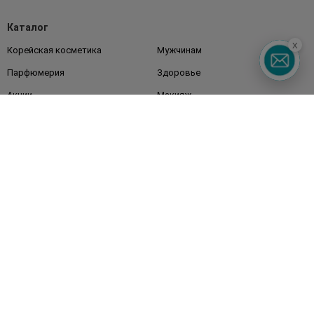
Каталог
x
Корейская косметика
Мужчинам
Парфюмерия
Здоровье
Акции
Макияж
Лицо
Тело
Подарки
Детям
Дом
Волосы
Аксессуары
Дерматокосметика
Бренды
Клиентам
Правила и условия
Магазины
Watsons Club
Подарочные сертификаты