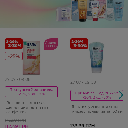
Лидер
продаж
-25%
27 07 - 09 08
27 07 - 09 08
При купівлі 2 од. знижка
При купівлі 2 од. знижка
-20%, 3 од. -30%
-20%, 3 од. -30%
Восковые ленты для
Гель для умывания лица
депиляции тела Isana
мицеллярный Isana 150 мл
салфетки с
успокаивающим лосьоном
149,99 ГРН
20 шт.
139,99 ГРН
112,49 ГРН