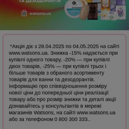
*Акція діє з 28.04.2025 по 04.05.2025 на сайті
www.watsons.ua. Знижка -15% надається при
купівлі одного товару, -20% — при купівлі
двох товарів, -25% — при купівлі трьох і
більше товарів з обраного асортименту
товарів для ванни та дезодорантів.
Інформацію про співвідношення розміру
нової ціни до попередньої ціни реалізації
товару або про розмір знижки та деталі акції
дізнавайтесь у консультантів в мережі
магазинів Watsons, на сайті www.watsons.ua
або за телефоном 0 800 300 333..