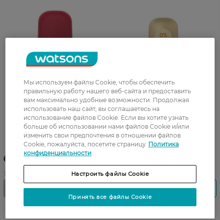
Мы используем файлы Cookie, чтобы обеспечить
правильную работу нашего веб-сайта и предоставить
вам максимально удобные возможности. Продолжая
использовать наш сайт, вы соглашаетесь на
использование файлов Cookie. Если вы хотите узнать
больше об использовании нами файлов Cookie и/или
Дезодорант CD Гранат
Дезодорант CD Счастье
изменить свои предпочтения в отношении файлов
Шариковый 50 мл
Шариковый 50 мл
Cookie, пожалуйста, посетите страницу
Политика
конфиденциальности
62,50 ГРН
62,50 ГРН
Настроить файлы Cookie
Принять все файлы Cookie