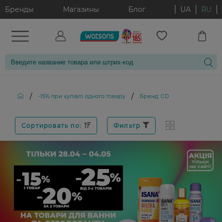
Бренды
Магазины
Блог
UA
RU
/
/
-15% при купівлі одного товару
Бренд: CD
Сортировать по:
Фильтр