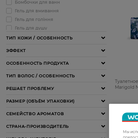
Туалетно
Marigold N
109,99 Г
Мы испо
предос