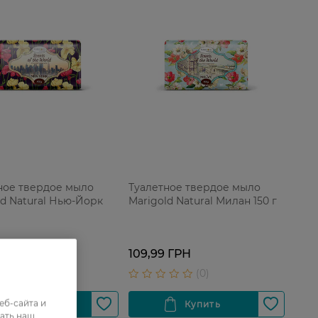
ное твердое мыло
Туалетное твердое мыло
ld Natural Нью-Йорк
Marigold Natural Милан 150 г
 ГРН
109,99 ГРН
еб-сайта и
ать наш