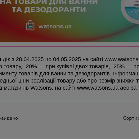
я діє з 28.04.2025 по 04.05.2025 на сайті www.watson
о товару, -20% — при купівлі двох товарів, -25% — при
именту товарів для ванни та дезодорантів. Інформаці
дньої ціни реалізації товару або про розмір знижки та
і магазинів Watsons, на сайті www.watsons.ua або за
найдено
Сортир