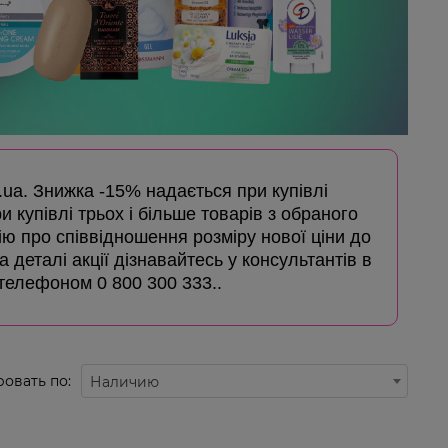
s.ua. Знижка -15% надається при купівлі
 купівлі трьох і більше товарів з обраного
ю про співвідношення розміру нової ціни до
 деталі акції дізнавайтесь у консультантів в
 телефоном 0 800 300 333..
овать по:
Наличию