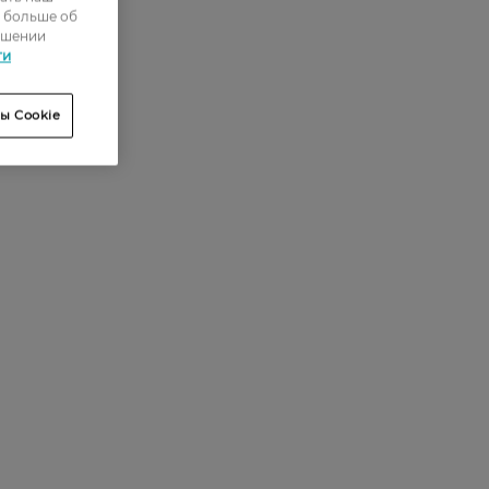
ь больше об
ошении
ти
ы Cookie