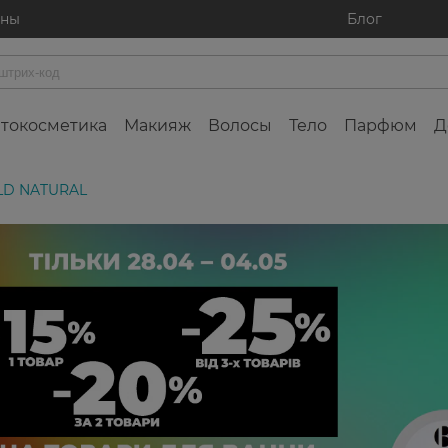
ины
Блог
токосметика
Макияж
Волосы
Тело
Парфюм
Д
LD NATURAL