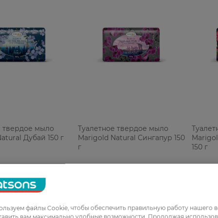
е твердое мыло
Туалетное твердое мыло
Туалет
atural Дубай 150 г
Marigold Natural Сингапур 150
Marigo
г
150 г
РН
109,99 ГРН
109,99
льзуем файлы Cookie, чтобы обеспечить правильную работу нашего в
тавить вам максимально удобные возможности. Продолжая использов