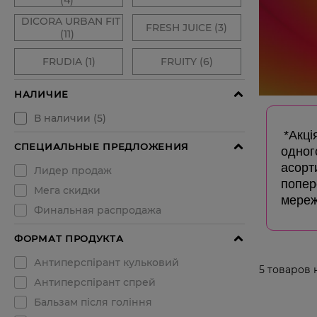
*Акці
одног
асорт
попере
мереж
5
товаров 