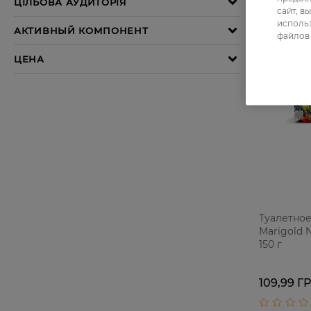
сайт, в
использ
файлов 
Туалетно
Marigold 
150 г
109,99 Г