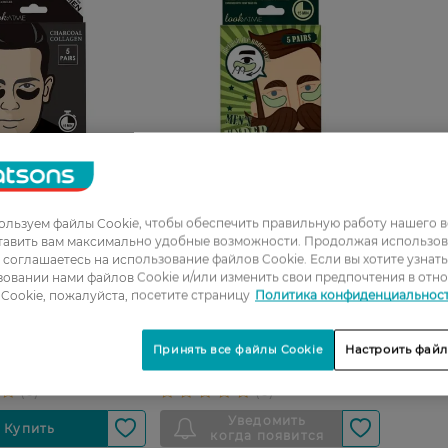
льзуем файлы Cookie, чтобы обеспечить правильную работу нашего в
тавить вам максимально удобные возможности. Продолжая использов
08
27 07 - 23 08
ы соглашаетесь на использование файлов Cookie. Если вы хотите узнат
 глаза Men's Gel Eye
Патчи под глаза Look At Me
овании нами файлов Cookie и/или изменить свои предпочтения в отн
harcoal мужские 10
Hemp Seed для мужчин 10 шт
Cookie, пожалуйста, посетите страницу
Политика конфиденциальнос
219,99 ГРН
Принять все файлы Cookie
Настроить файл
РН
153,99 ГРН