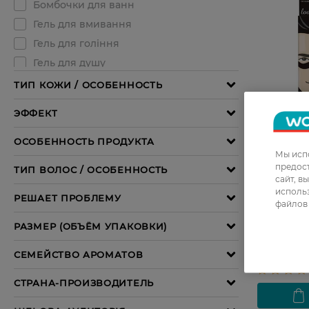
Мы испо
предос
27 07 - 23 
сайт, в
Патчи под
использ
Patches C
файлов 
шт
219,99 ГРН
175,99 Г