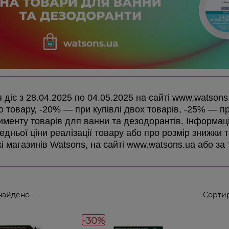
я діє з 28.04.2025 по 04.05.2025 на сайті www.watson
о товару, -20% — при купівлі двох товарів, -25% — при
именту товарів для ванни та дезодорантів. Інформаці
дньої ціни реалізації товару або про розмір знижки та
і магазинів Watsons, на сайті www.watsons.ua або за
найдено
Сортир
-30%