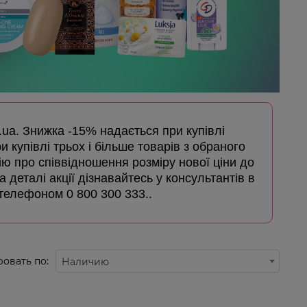
s.ua. Знижка -15% надається при купівлі
 купівлі трьох і більше товарів з обраного
ю про співвідношення розміру нової ціни до
 деталі акції дізнавайтесь у консультантів в
 телефоном 0 800 300 333..
овать по:
Наличию