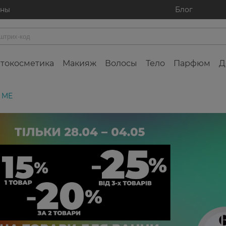
ины
Блог
токосметика
Макияж
Волосы
Тело
Парфюм
Д
 ME