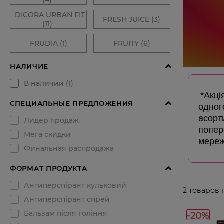
*Акці
одног
асорт
попере
мереж
2
товаров 
-20%