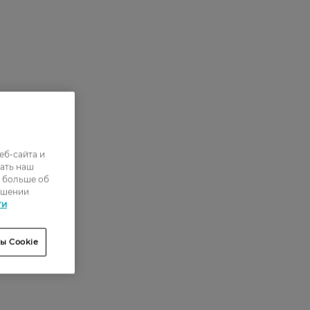
еб-сайта и
ать наш
ь больше об
ошении
ти
ы Cookie