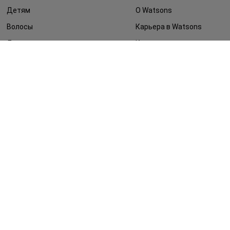
Детям
О Watsons
Волосы
Карьера в Watsons
Дерматокосметика
Контакты
Блог
Оплата и доставка
FAQ
Политика
конфиденциальности
Публичная оферта
СМИ о нас
Возврат заказа
©2014 - 2026. Условия использования сайта