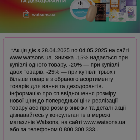
*Акція діє з 28.04.2025 по 04.05.2025 на сайті
www.watsons.ua. Знижка -15% надається при
купівлі одного товару, -20% — при купівлі
двох товарів, -25% — при купівлі трьох і
більше товарів з обраного асортименту
товарів для ванни та дезодорантів.
Інформацію про співвідношення розміру
нової ціни до попередньої ціни реалізації
товару або про розмір знижки та деталі акції
дізнавайтесь у консультантів в мережі
магазинів Watsons, на сайті www.watsons.ua
або за телефоном 0 800 300 333..