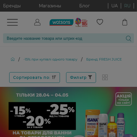
Бренды
Магазины
Блог
UA
RU
/
/
-15% при купівлі одного товару
Бренд: FRESH JUICE
Сортировать по:
Фильтр