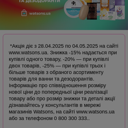
*Акція діє з 28.04.2025 по 04.05.2025 на сайті
www.watsons.ua. Знижка -15% надається при
купівлі одного товару, -20% — при купівлі
двох товарів, -25% — при купівлі трьох і
більше товарів з обраного асортименту
товарів для ванни та дезодорантів.
Інформацію про співвідношення розміру
нової ціни до попередньої ціни реалізації
товару або про розмір знижки та деталі акції
дізнавайтесь у консультантів в мережі
магазинів Watsons, на сайті www.watsons.ua
або за телефоном 0 800 300 333..