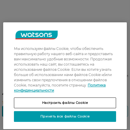
Мы используем файлы Cookie, чтобы обеспечить
правильную работу нашего веб-сайта и предоставить
вам максимально удобные возможности. Продолжая
использовать наш сайт, вы соглашаетесь на
использование файлов Cookie. Если вы хотите узнать
больше об использовании нами файлов Cookie и/или
Крем-мыло Luksja Ромашка
Крем-мыло Luksja Оливка и
изменить свои предпочтения в отношении файлов
+ витамин Е 90 г
D-пантенол 90 г
Cookie, пожалуйста, посетите страницу
Политика
конфиденциальности
41,99 ГРН
41,99 ГРН
Настроить файлы Cookie
Принять все файлы Cookie