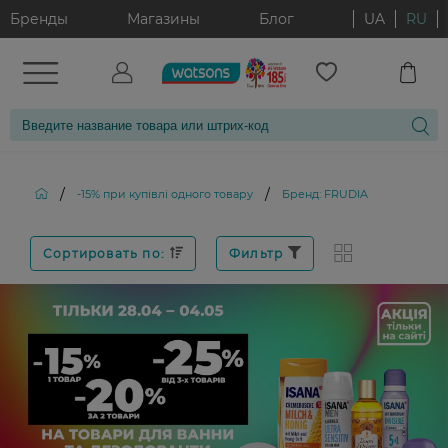
Бренды
Магазины
Блог
UA
RU
/
/
-15% при купівлі одного товару
Бренд: FRUDIA
Сортировать по:
Фильтр