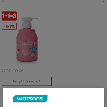
-60%
27 07 - 09 08
Купуй 3 за ціною 2
Гель для душа Welcos Frudia
Персик 350 мл
349,99 ГРН