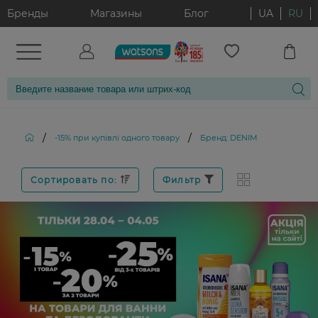
Бренды
Магазины
Блог
UA
RU
/
/
-15% при купівлі одного товару
Бренд: DENIM
Сортировать по:
Фильтр