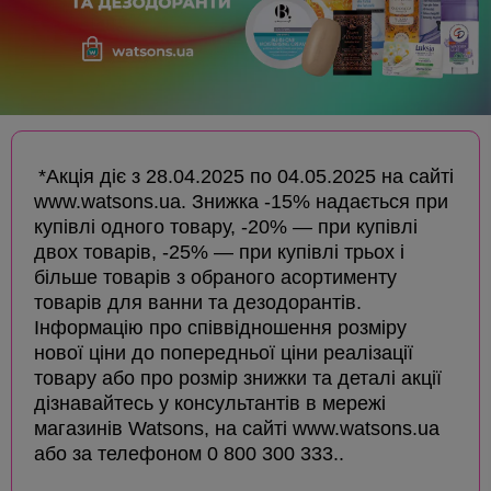
*Акція діє з 28.04.2025 по 04.05.2025 на сайті
www.watsons.ua. Знижка -15% надається при
купівлі одного товару, -20% — при купівлі
двох товарів, -25% — при купівлі трьох і
більше товарів з обраного асортименту
товарів для ванни та дезодорантів.
Інформацію про співвідношення розміру
нової ціни до попередньої ціни реалізації
товару або про розмір знижки та деталі акції
дізнавайтесь у консультантів в мережі
магазинів Watsons, на сайті www.watsons.ua
або за телефоном 0 800 300 333..