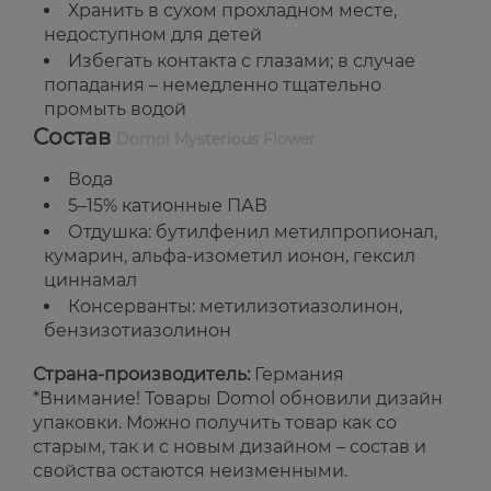
Хранить в сухом прохладном месте,
недоступном для детей
Избегать контакта с глазами; в случае
попадания – немедленно тщательно
промыть водой
Состав
Domol Mysterious Flower
Вода
5–15% катионные ПАВ
Отдушка: бутилфенил метилпропионал,
кумарин, альфа-изометил ионон, гексил
циннамал
Консерванты: метилизотиазолинон,
бензизотиазолинон
Страна-производитель:
Германия
*Внимание! Товары Domol обновили дизайн
упаковки. Можно получить товар как со
старым, так и с новым дизайном – состав и
свойства остаются неизменными.