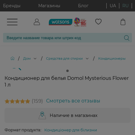
Бренды
Магазины
Блог
UA
RU
/
/
/
Дом
Средства для стирки
Кондиционеры и опо
Кондиционер для белья Domol Mysterious Flower
1 л
159
Смотреть все отзывы
Наличие в магазинах
Формат продукта:
Кондиціонер для білизни