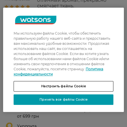
отличный аромат, прекрасно
смягчает ткань.
Ірина
Со своей задачей справляется -
25 декабря, 2021
придает аромат и смягчает вещи
после стирки.
Мы используем файлы Cookie, чтобы обеспечить
правильную работу нашего веб-сайта и предоставить
Лариса
Ополаскиватель отличный. Очень
вам максимально удобные возможности. Продолжая
17 декабря, 2021
приятный запах, вещи мягкие.
использовать наш сайт, вы соглашаетесь на
использование файлов Cookie. Если вы хотите узнать
больше об использовании нами файлов Cookie и/или
изменить свои предпочтения в отношении файлов
Cookie, пожалуйста, посетите страницу
Политика
Показати ще
конфиденциальности
Настроить файлы Cookie
Доставка
Принять все файлы Cookie
Новая почта
В отделение Новой почты - 99 грн, бесплатно
от 699 грн
Укрпочта