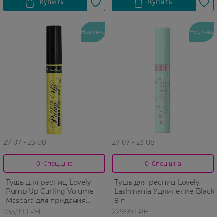
Новинка
Новинка
27 07 - 23 08
27 07 - 23 08
0_Спец.ціна
0_Спец.ціна
Тушь для ресниц Lovely
Тушь для ресниц Lovely
Pump Up Curling Volume
Lashmania Удлинение Black
Mascara для придания
8 г
объёма Deep Black 8 г
235,99 ГРН
229,99 ГРН