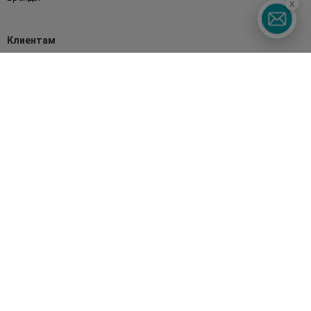
x
Клиентам
Правила и условия
Магазины
Watsons Club
Подарочные сертификаты
О Watsons
Карьера в Watsons
Контакты
Блог
Оплата и доставка
FAQ
Политика конфиденциальности
Публичная оферта
СМИ о нас
Возврат заказа
Подписывайтесь
на наши соцсети
и мессенджеры
Watsons в вашем смартфоне