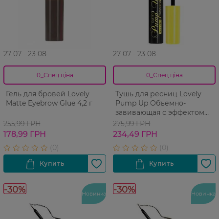
27 07 - 23 08
27 07 - 23 08
0_Спец.ціна
0_Спец.ціна
Гель для бровей Lovely
Тушь для ресниц Lovely
Matte Eyebrow Glue 4,2 г
Pump Up Объемно-
завивающая с эффектом
хны Black 8 г
255,99 ГРН
275,99 ГРН
178,99 ГРН
234,49 ГРН
-30%
-30%
Новинка
Новинка