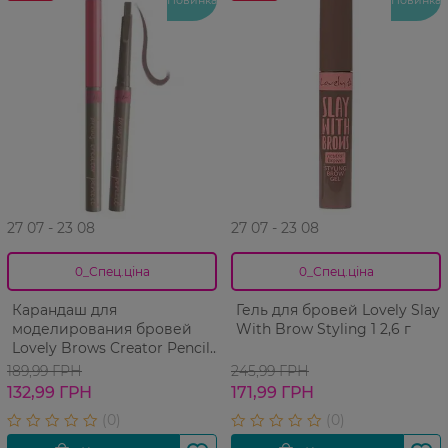
27 07 - 23 08
27 07 - 23 08
0_Спец.ціна
0_Спец.ціна
Карандаш для
Гель для бровей Lovely Slay
моделирования бровей
With Brow Styling 1 2,6 г
Lovely Brows Creator Pencil
03 водостойкий 1 шт
189,99 ГРН
245,99 ГРН
132,99 ГРН
171,99 ГРН