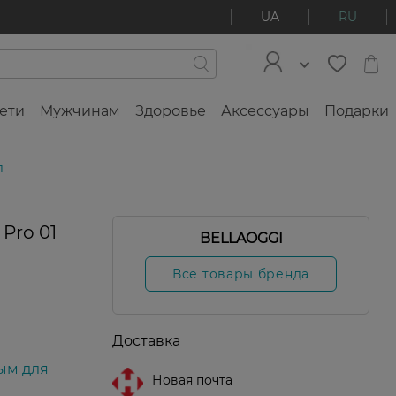
UA
RU
ети
Мужчинам
Здоровье
Аксессуары
Подарки
л
Pro 01
BELLAOGGI
Все товары бренда
Доставка
ым для
Новая почта