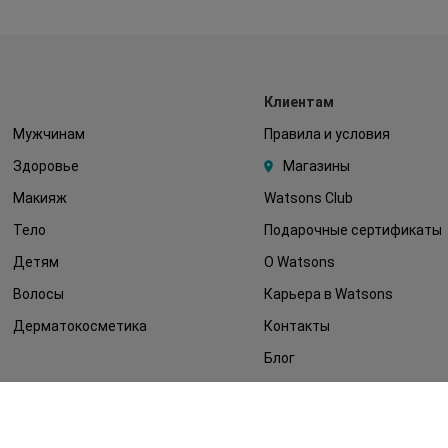
Клиентам
Мужчинам
Правила и условия
Здоровье
Магазины
Макияж
Watsons Club
Тело
Подарочные сертификаты
Детям
О Watsons
Волосы
Карьера в Watsons
Дерматокосметика
Контакты
Блог
Оплата и доставка
FAQ