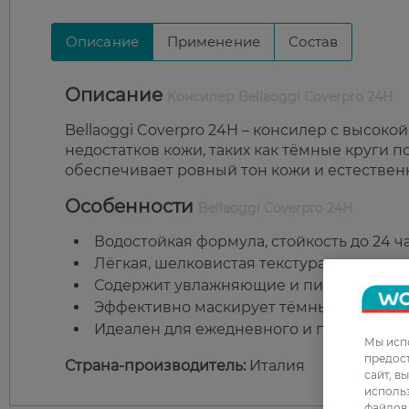
Описание
Применение
Состав
Описание
Консилер Bellaoggi Coverpro 24H
Bellaoggi Coverpro 24H – консилер с высок
недостатков кожи, таких как тёмные круги 
обеспечивает ровный тон кожи и естествен
Особенности
Bellaoggi Coverpro 24H
Водостойкая формула, стойкость до 24 ч
Лёгкая, шелковистая текстура, легко ра
Содержит увлажняющие и питательные 
Эффективно маскирует тёмные круги, по
Идеален для ежедневного и профессион
Мы испо
предос
Страна-производитель:
Италия
сайт, в
использ
файлов 