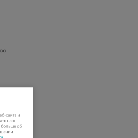
тво
еб-сайта и
ать наш
ь больше об
ошении
ти