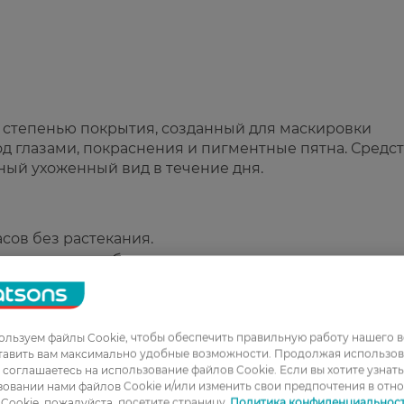
ой степенью покрытия, созданный для маскировки
под глазами, покраснения и пигментные пятна. Средс
ный ухоженный вид в течение дня.
асов без растекания.
спределяется и быстро впитывается.
компоненты для комфорта при нанесении.
краснения и локальные недостатки кожи.
ального использования.
льзуем файлы Cookie, чтобы обеспечить правильную работу нашего в
тавить вам максимально удобные возможности. Продолжая использов
ы соглашаетесь на использование файлов Cookie. Если вы хотите узнат
овании нами файлов Cookie и/или изменить свои предпочтения в отн
Cookie, пожалуйста, посетите страницу
Политика конфиденциальнос