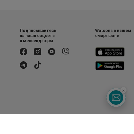
Подписывайтесь
Watsons в вашем
на наши соцсети
смартфоне
и мессенджеры
x