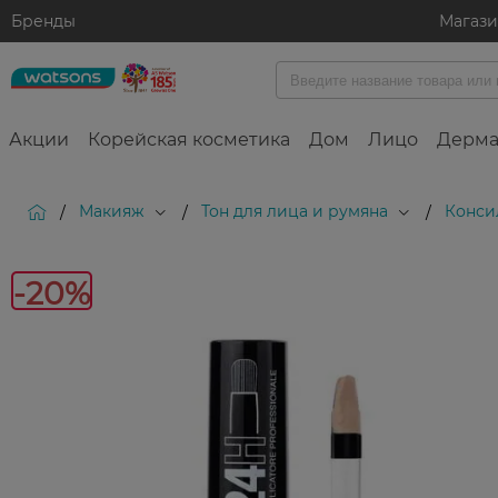
Бренды
Магаз
Акции
Корейская косметика
Дом
Лицо
Дерма
Макияж
Тон для лица и румяна
Конси
/
/
/
-20%