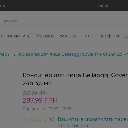
ины
Блог
токосметика
Макияж
Волосы
Тело
Парфюм
Д
леры
Консилер для лица Bellaoggi Cover Pro 01 24h 3,5 м
/
Консилер для лица Bellaoggi Cover 
24h 3,5 мл
359,99 ГРН
287,99 ГРН
Період акції:
27 07 - 23 08
0
Ваш отзыв может стать перв
этого товара