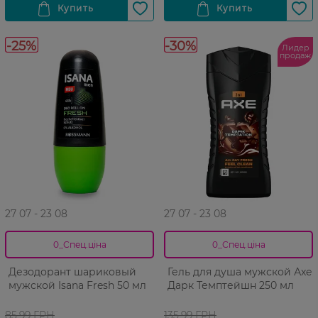
-25%
-30%
Лидер
продаж
27 07 - 23 08
27 07 - 23 08
0_Спец.ціна
0_Спец.ціна
Дезодорант шариковый
Гель для душа мужской Аxe
мужской Isana Fresh 50 мл
Дарк Темптейшн 250 мл
85,99 ГРН
135,99 ГРН