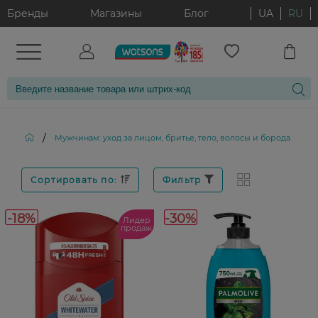
Бренды
Магазины
Блог
UA
RU
/
/
Мужчинам: уход за лицом, бритье, тело, волосы и борода
Сортировать по:
Фильтр
-18%
-30%
Лидер
продаж