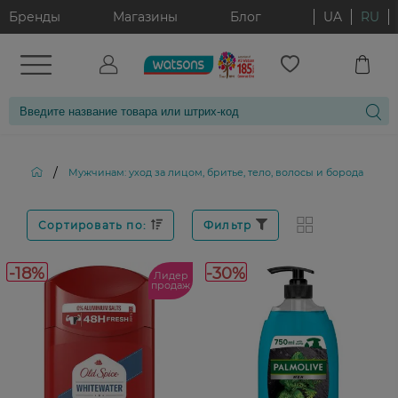
Бренды
Магазины
Блог
UA
RU
/
/
Мужчинам: уход за лицом, бритье, тело, волосы и борода
Сортировать по:
Фильтр
-18%
-30%
Лидер
продаж