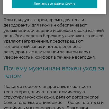
ежедневный уход, свежесть и
Принять все файлы Cookie
комфорт
Гели для душа, спреи, кремы для тела и
дезодоранты для мужчин обеспечивают
увлажнение, очищение и свежесть кожи каждый
день. Эти средства бережно ухаживают за кожей,
удаляют загрязнения, предотвращают
неприятный запах и потоотделение, а
дезодоранты с длительной защитой дарят
уверенность и комфорт в течение всего дня.
Почему мужчинам важен уход за
телом
Половые гормоны андрогены, в частности
тестостерон, влияют на анатомическую
структуру мужской кожи, делают роговой слой
более толстым, а эпидермис — более плотным и
устойчивым к повреждениям. Благодаря