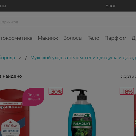
ины
Блог
токосметика
Макияж
Волосы
Тело
Парфюм
Д
 борода
Мужской уход за телом: гели для душа и дезо
/
в найдено
Сортир
-30%
-18%
Лидер
продаж