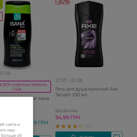
-30%
 23 08
27 07 - 23 08
а 30% з карткою Watsons
Гель для душа мужской Аxe
Club
Эксайт 250 мл
ля душа мужской Isana
300 мл
135,99 ГРН
ГРН
94,99 ГРН
ГРН
87,49 ГРН
еб-сайта и
ать наш
ь больше об