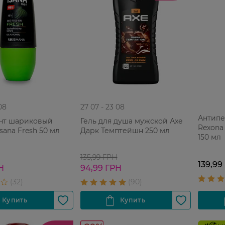
08
27 07 - 23 08
Антипе
нт шариковый
Гель для душа мужской Аxe
Rexona 
sana Fresh 50 мл
Дарк Темптейшн 250 мл
150 мл
135,99 ГРН
139,99
Н
94,99 ГРН