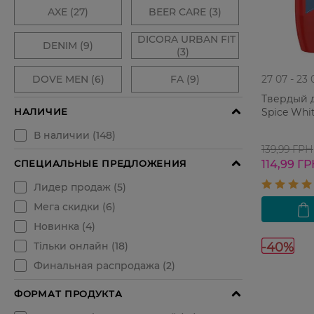
27 07 - 23 
Твердый 
Spice Whi
139,99 ГРН
114,99 Г
-40%