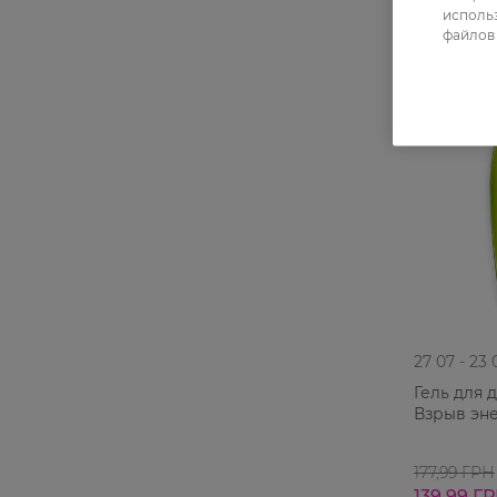
использ
файлов 
-21%
27 07 - 23 
Гель для 
Взрыв эн
177,99 ГРН
139,99 Г