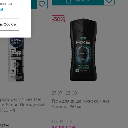
ошении
ти
-30%
ы Cookie
27 07 - 23 08
рспирант Nivea Men
Гель для душа мужской Аxe
 и белое Невидимый
Аполло 250 мл
l 150 мл
135,99 ГРН
 ГРН
94,99 ГРН