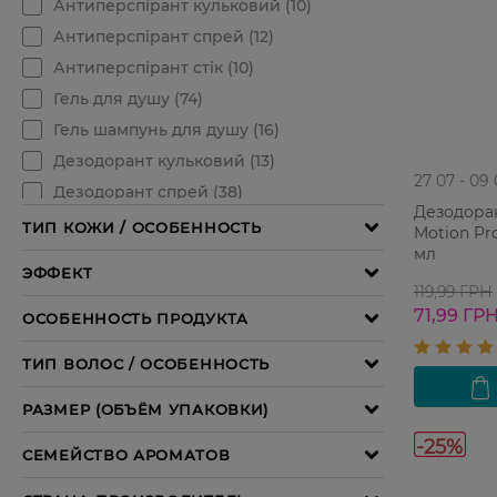
27 07 - 09
Дезодоран
Motion Pr
мл
119,99 ГРН
71,99 ГР
-25%