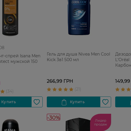
 08
Гель для душа Nivea Men Сool
Дезодо
т-спрей Isana Men
Kick 3в1 500 мл
L'Oréal
otect мужской 150
Карбон
266,99 ГРН
149,99
Н
-30%
Лидер
продаж