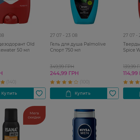
08
27 07 - 23 08
27 07 -
дезодорант Old
Гель для душа Palmolive
Тверды
tewater 50 мл
Спорт 750 мл
Spice W
349,99 ГРН
139,99 
РН
244,99 ГРН
114,99
Мега
скидки