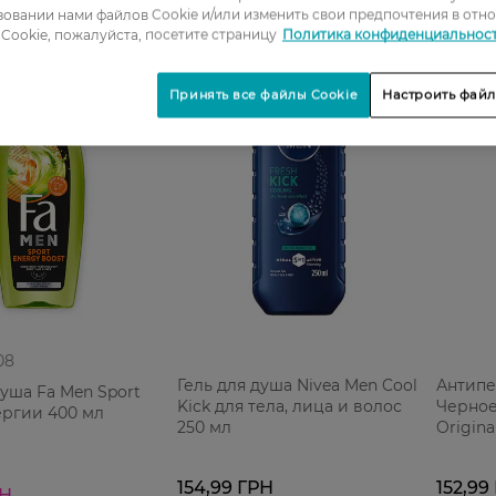
овании нами файлов Cookie и/или изменить свои предпочтения в отн
Cookie, пожалуйста, посетите страницу
Политика конфиденциальнос
Принять все файлы Cookie
Настроить файл
08
Гель для душа Nivea Men Cool
Антипе
душа Fa Men Sport
Kick для тела, лица и волос
Черное
ергии 400 мл
250 мл
Origina
154,99 ГРН
152,99
РН