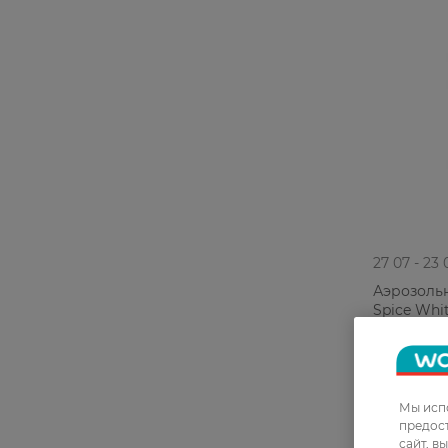
27 07 - 23 
Аэрозоль
Spice Whi
139,99 ГРН
114,99 Г
Мы испо
предос
сайт, в