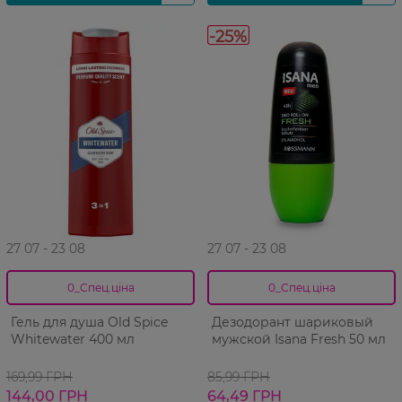
-25%
27 07 - 23 08
27 07 - 23 08
0_Спец.ціна
0_Спец.ціна
Гель для душа Old Spice
Дезодорант шариковый
Whitewater 400 мл
мужской Isana Fresh 50 мл
169,99 ГРН
85,99 ГРН
144,00 ГРН
64,49 ГРН