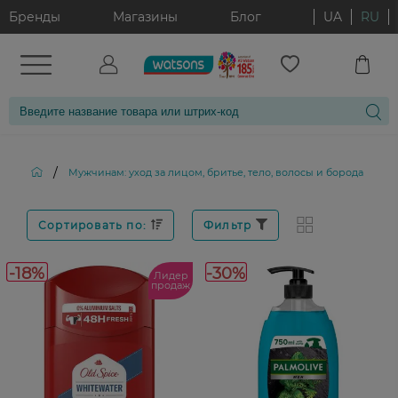
Бренды
Магазины
Блог
UA
RU
/
/
Мужчинам: уход за лицом, бритье, тело, волосы и борода
Сортировать по:
Фильтр
-18%
-30%
Лидер
продаж