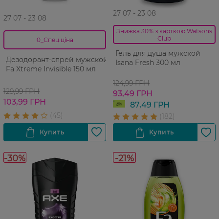
27 07 - 23 08
27 07 - 23 08
Знижка 30% з карткою Watsons
Club
0_Спец.ціна
Гель для душа мужской
Дезодорант-спрей мужской
Isana Fresh 300 мл
Fa Xtreme Invisible 150 мл
124,99 ГРН
129,99 ГРН
93,49 ГРН
103,99 ГРН
87,49 ГРН
-30%
-21%