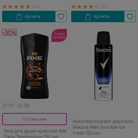
-30%
Лидер
продаж
27 07 - 23 08
0_Спец.ціна
Антиперспирант аэрозоль
Rexona Men Invisible Ice
Гель для душа мужской Аxe
Fresh 150 мл
Дарк Темптейшн 250 мл