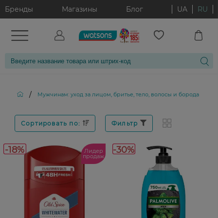
Бренды
Магазины
Блог
UA
RU
/
/
Мужчинам: уход за лицом, бритье, тело, волосы и борода
Сортировать по:
Фильтр
-18%
-30%
Лидер
продаж