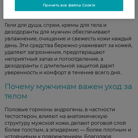
ежедневный уход, свежесть и
Принять все файлы Cookie
комфорт
Гели для душа, спреи, кремы для тела и
дезодоранты для мужчин обеспечивают
увлажнение, очищение и свежесть кожи каждый
день. Эти средства бережно ухаживают за кожей,
удаляют загрязнения, предотвращают
неприятный запах и потоотделение, а
дезодоранты с длительной защитой дарят
уверенность и комфорт в течение всего дня.
Почему мужчинам важен уход за
телом
Половые гормоны андрогены, в частности
тестостерон, влияют на анатомическую
структуру мужской кожи, делают роговой слой
более толстым, а эпидермис — более плотным и
устойчивым к повреждениям. Благодаря