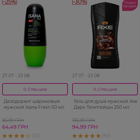
-25%
-30%
Лидер
продаж
27 07 - 23 08
27 07 - 23 08
0_Спец.ціна
0_Спец.ціна
Дезодорант шариковый
Гель для душа мужской Аxe
мужской Isana Fresh 50 мл
Дарк Темптейшн 250 мл
85,99 ГРН
135,99 ГРН
64,49 ГРН
94,99 ГРН