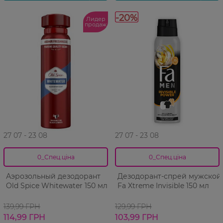
-20%
Лидер
продаж
27 07 - 23 08
27 07 - 23 08
0_Спец.ціна
0_Спец.ціна
Аэрозольный дезодорант
Дезодорант-спрей мужской
Old Spice Whitewater 150 мл
Fa Xtreme Invisible 150 мл
139,99 ГРН
129,99 ГРН
114,99 ГРН
103,99 ГРН