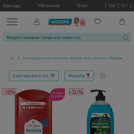
Бренды
Магазины
Блог
UA
RU
/
/
Мужчинам: уход за лицом, бритье, тело, волосы и борода
Сортировать по:
Фильтр
-18%
-30%
Лидер
продаж