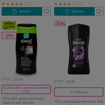
-30%
-25%
27 07 - 23 08
27 07 - 23 08
Знижка 30% з карткою Watsons
Club
0_Спец.ціна
Гель для душа мужской
Гель для душа мужской Аxe
Isana Fresh 300 мл