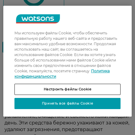
Мы используем файлы Cookie, чтобы обеспечить
правильную работу нашего веб-сайта и предоставить
вам максимально удобные возможности. Продолжая
использовать наш сайт, вы соглашаетесь на
использование файлов Cookie. Если вы хотите узнать
больше об использовании нами файлов Cookie и/или
изменить свои предпочтения в отношении файлов
Мужская косметика для тела —
Cookie, пожалуйста, посетите страницу
Политика
конфиденциальности
ежедневный уход, свежесть и
комфорт
Настроить файлы Cookie
Гели для душа, спреи, кремы для тела и
Принять все файлы Cookie
дезодоранты для мужчин обеспечивают
увлажнение, очищение и свежесть кожи каждый
день. Эти средства бережно ухаживают за кожей,
удаляют загрязнения, предотвращают