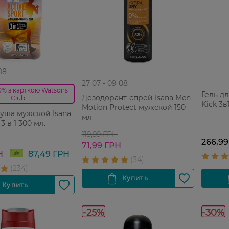
08
27 07 - 09 08
0% з карткою Watsons
Гель д
Дезодорант-спрей Isana Men
Club
Kick 3в
Motion Protect мужской 150
душа мужской Isana
мл
3 в 1 300 мл.
119,99 ГРН
266,99
71,99 ГРН
Н
87,49 ГРН
-25%
-30%