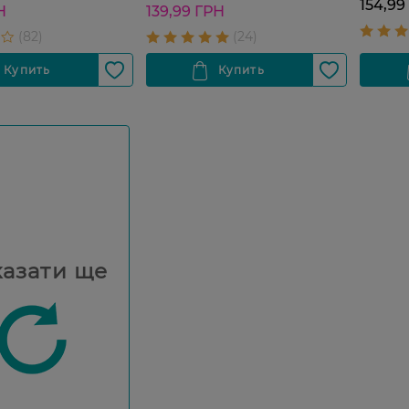
154,99
Н
139,99 ГРН
азати ще