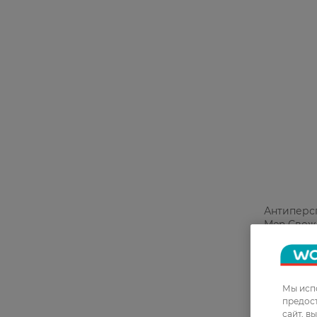
Антиперс
Men Свеже
152,99 Г
Мы испо
предос
сайт, в