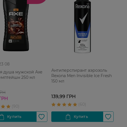
 23 08
Антиперспирант аэрозоль
ля душа мужской Аxe
Rexona Men Invisible Ice Fresh
емптейшн 250 мл
150 мл
ГРН
139,99 ГРН
 ГРН