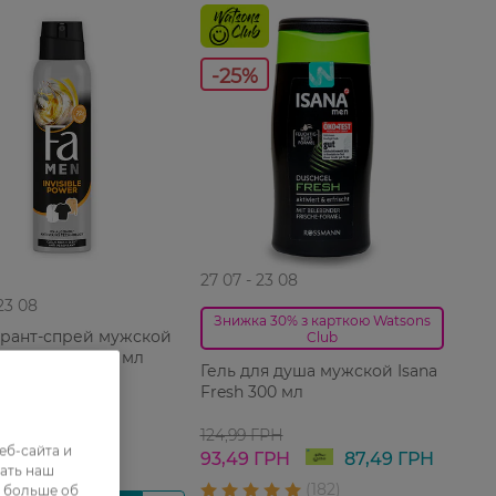
-25%
27 07 - 23 08
 23 08
Знижка 30% з карткою Watsons
рант-спрей мужской
Club
me Invisible 150 мл
Гель для душа мужской Isana
Fresh 300 мл
ГРН
124,99 ГРН
 ГРН
еб-сайта и
93,49 ГРН
87,49 ГРН
ать наш
ь больше об