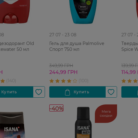
08
27 07 - 23 08
27 07 -
дезодорант Old
Гель для душа Palmolive
Тверды
tewater 50 мл
Спорт 750 мл
Spice W
349,99 ГРН
139,99 
РН
244,99 ГРН
114,99
-40%
Мега
скидки