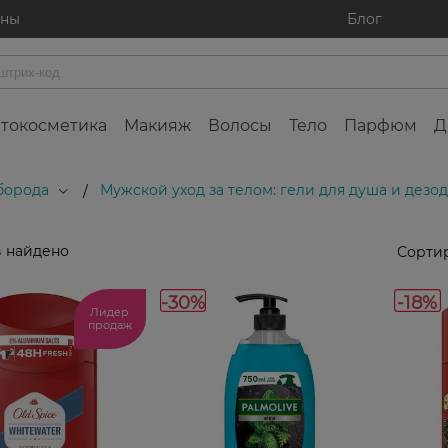
ины
Блог
токосметика
Макияж
Волосы
Тело
Парфюм
Д
 борода
Мужской уход за телом: гели для душа и дезо
/
 найдено
Сортир
-30%
-18%
Лидер
продаж