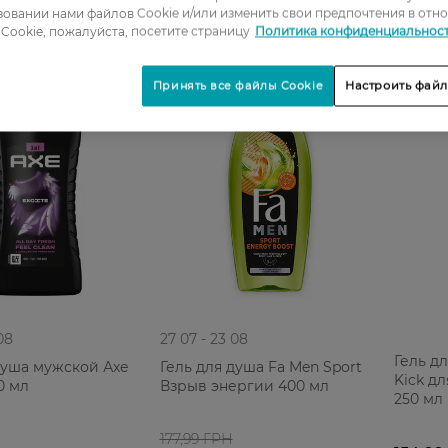
овании нами файлов Cookie и/или изменить свои предпочтения в отн
Cookie, пожалуйста, посетите страницу
Политика конфиденциальнос
-21%
Принять все файлы Cookie
Настроить файл
08
27 07 - 23 08
Гель д
душа мужской Аxe
Гель для душа Fa Men Sport
Kick дл
0 мл
Взрыв энергии 400 мл
250 мл
177,99 ГРН