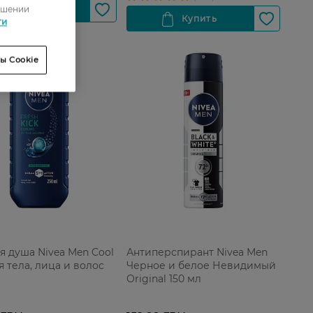
ошении
ти
ы Cookie
ля душа Nivea Men Cool
Антиперспирант Nivea Men
я тела, лица и волос
Черное и белое Невидимый
Original 150 мл