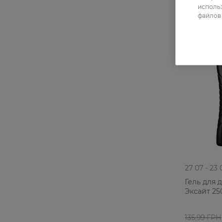
использ
файлов 
-30%
27 07 - 23 
Гель для 
Эксайт 25
135,99 ГРН