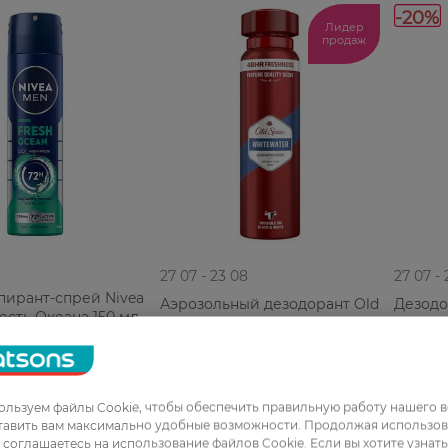
-20%
Лидер
продаж
27 07 - 23 08
27 07 -
пирант-спрей Nivea
Аэрозольный дезодорант Old
Дезодо
сть Океана 150 мл
Spice Whitewater 150 мл
Fa Xtre
139,99 ГРН
129,99 
РН
114,99 ГРН
103,99
льзуем файлы Cookie, чтобы обеспечить правильную работу нашего в
тавить вам максимально удобные возможности. Продолжая использов
ы соглашаетесь на использование файлов Cookie. Если вы хотите узнат