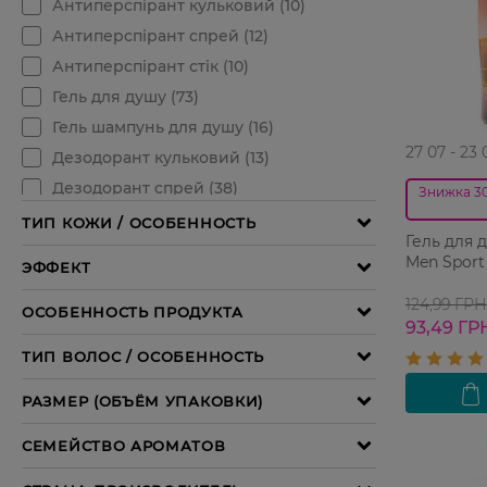
27 07 - 23 
Знижка 3
Гель для 
Men Sport 
124,99 ГРН
93,49 ГР