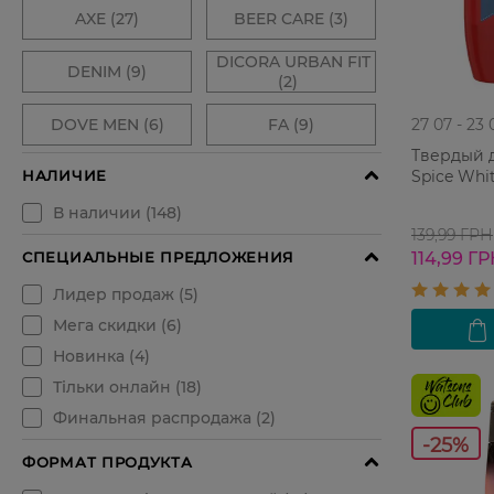
27 07 - 23 
Твердый 
Spice Whi
139,99 ГРН
114,99 Г
-25%