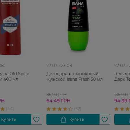
08
27 07 - 23 08
27 07 -
душа Old Spice
Дезодорант шариковый
Гель д
r 400 мл
мужской Isana Fresh 50 мл
Дарк Т
85,99 ГРН
135,99 
РН
64,49 ГРН
94,99