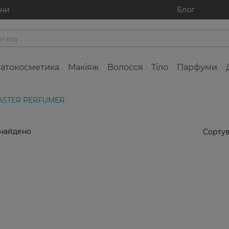
ини
Блог
атокосметика
Макіяж
Волосся
Тіло
Парфуми
ASTER PERFUMER
знайдено
Сортув