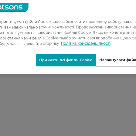
ристовуємо файли Cookie, щоб забезпечити правильну роботу нашого
ати вам максимально зручні можливості. Продовжуючи використання 
ви погоджуєтесь на використання файлів Cookie. Якщо ви хочете дізнат
ористання нами файлів Cookie та/або змінити свої вподобання щодо ф
 будь ласка, відвідайте сторінку
Політіка конфіденційності
Прийняти всі файли Cookie
Налаштувати файл