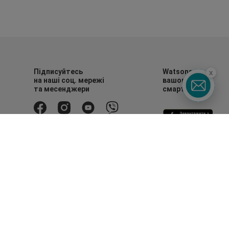
Підписуйтесь
Watsons в
x
на наші соц. мережі
вашому
та месенджери
смартфоні