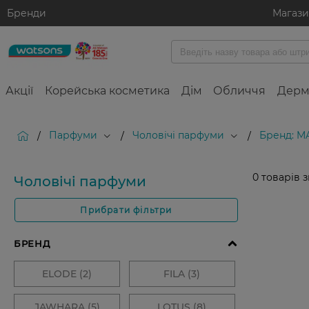
Бренди
Магаз
Акції
Корейська косметика
Дім
Обличчя
Дерм
Парфуми
Чоловічі парфуми
Бренд: M
/
/
/
0
товарів 
Чоловічі парфуми
Прибрати фільтри