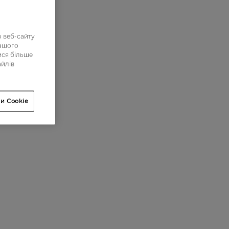
 веб-сайту
нашого
ися більше
айлів
и Cookie