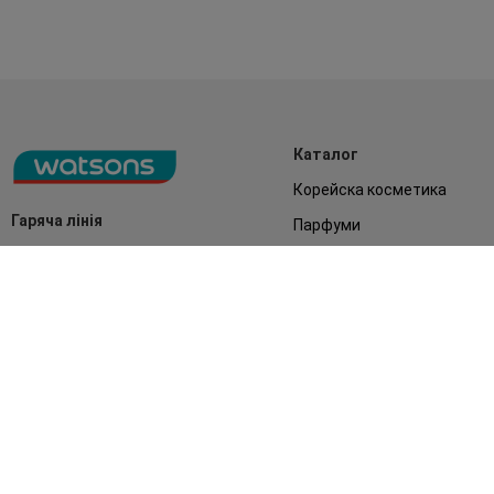
Каталог
Корейска косметика
Гаряча лінія
Парфуми
0 800 300 333
Акції
Обличчя
З 9:00 до 19:00
Без вихідних
Подарунки
Дім
Аксесуари
Бренди