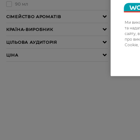
Ми вико
та над
сайту, 
про вик
Cookie,