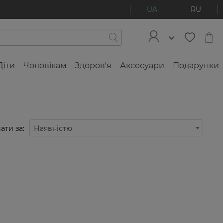
UA
RU
Діти
Чоловікам
Здоров'я
Аксесуари
Подарунки
ати за:
Наявністю