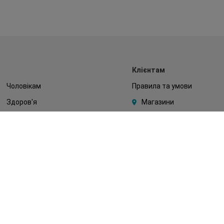
Клієнтам
Чоловікам
Правила та умови
Здоров'я
Магазини
Макіяж
Watsons Club
Тіло
Подарункові сертифікати
Діти
Про Watsons
Волосся
Кар'єра у Watsons
Дерматокосметика
Контакти
Блог
Оплата та доставка