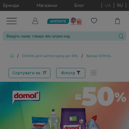
Бренди
Магазини
Блог
UA
RU
/
/
DOMOL для чистого дому до -50%
Бренд: DOMOL
Сортувати за:
Фільтр