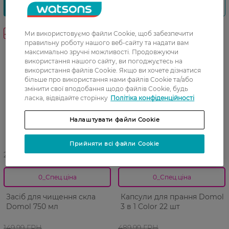
-20%
-20%
Ми використовуємо файли Cookie, щоб забезпечити
правильну роботу нашого веб-сайту та надати вам
максимально зручні можливості. Продовжуючи
використання нашого сайту, ви погоджуєтесь на
використання файлів Cookie. Якщо ви хочете дізнатися
більше про використання нами файлів Cookie та/або
змінити свої вподобання щодо файлів Cookie, будь
ласка, відвідайте сторінку
Політіка конфіденційності
Налаштувати файли Cookie
Прийняти всі файли Cookie
27 07 - 23 08
27 07 - 23 08
0_Спец.ціна
0_Спец.ціна
Засіб для чищення скла
Капсули для прання Domol
Domol 750 мл
3 в 1 Color 22 шт
149,99 ГРН
489,99 ГРН