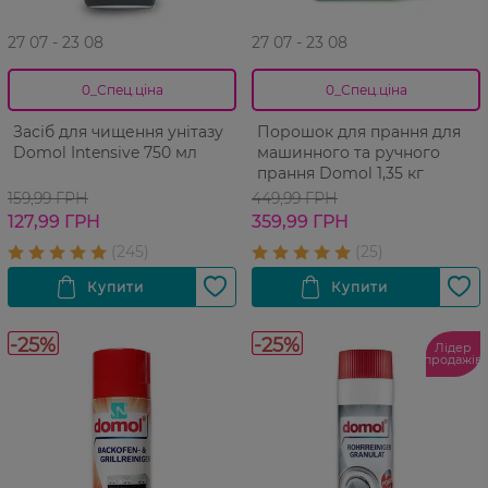
27 07 - 23 08
27 07 - 23 08
0_Спец.ціна
0_Спец.ціна
Засіб для чищення унітазу
Порошок для прання для
Domol Intensive 750 мл
машинного та ручного
прання Domol 1,35 кг
159,99 ГРН
449,99 ГРН
127,99 ГРН
359,99 ГРН
-25%
-25%
Лідер
продажів