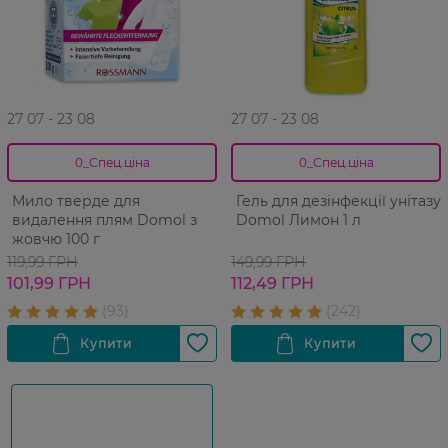
27 07 - 23 08
27 07 - 23 08
0_Спец.ціна
0_Спец.ціна
Мило тверде для
Гель для дезінфекції унітазу
видалення плям Domol з
Domol Лимон 1 л
жовчю 100 г
119,99 ГРН
149,99 ГРН
101,99 ГРН
112,49 ГРН