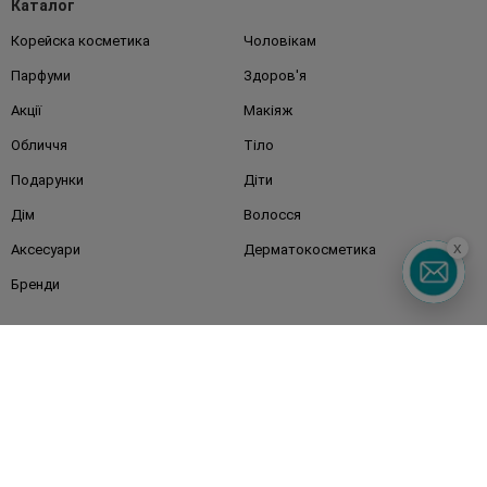
Каталог
Корейска косметика
Чоловікам
Парфуми
Здоров'я
Акції
Макіяж
Обличчя
Тіло
Подарунки
Діти
Дім
Волосся
x
Аксесуари
Дерматокосметика
Бренди
Клієнтам
Правила та умови
Магазини
Watsons Club
Подарункові сертифікати
Про Watsons
Кар'єра у Watsons