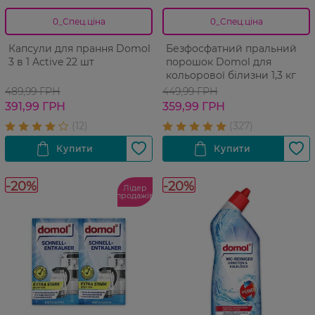
0_Спец.ціна
0_Спец.ціна
Капсули для прання Domol
Безфосфатний пральний
3 в 1 Active 22 шт
порошок Domol для
кольорової білизни 1,3 кг
489,99 ГРН
449,99 ГРН
391,99 ГРН
359,99 ГРН
-20%
-20%
Лідер
продажів