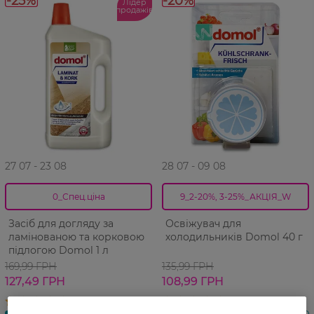
-25%
-20%
Лідер
продажів
27 07 - 23 08
28 07 - 09 08
0_Спец.ціна
9_2-20%, 3-25%_АКЦІЯ_W
Засіб для догляду за
Освіжувач для
ламінованою та корковою
холодильників Domol 40 г
підлогою Domol 1 л
169,99 ГРН
135,99 ГРН
127,49 ГРН
108,99 ГРН