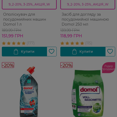
9_2-20%, 3-25%_АКЦІЯ_W
9_2-20%, 3-25%_АКЦІЯ_W
Ополіскувач для
Засіб для догляду за
посудомийних машин
посудомийної машиною
Domol 1 л
Domol 250 мл
189,99 ГРН
139,99 ГРН
151,99 ГРН
118,99 ГРН
-20%
-20%
Лідер
продажів