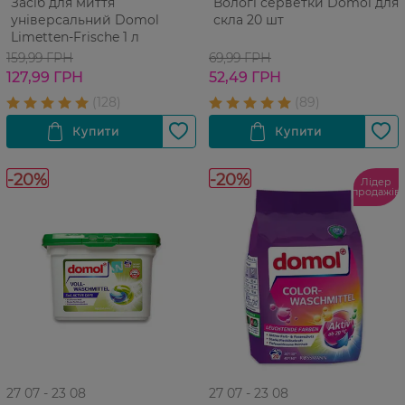
Засіб для миття
Вологі серветки Domol для
універсальний Domol
скла 20 шт
Limetten-Frische 1 л
159,99 ГРН
69,99 ГРН
127,99 ГРН
52,49 ГРН
-20%
-20%
Лідер
продажів
27 07 - 23 08
27 07 - 23 08