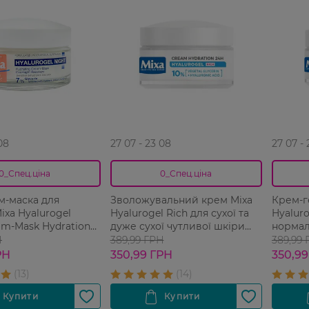
08
27 07 - 23 08
27 07 -
0_Спец.ціна
0_Спец.ціна
м-маска для
Зволожувальний крем Mixa
Крем-г
ixa Hyalurogel
Hyalurogel Rich для сухої та
Hyaluro
am-Mask Hydration
дуже сухої чутливої шкіри
нормал
та дуже сухої шкіри,
обличчя 50 мл
чутлив
Н
389,99 ГРН
389,99
новою кислотою та
зволож
РН
350,99 ГРН
350,99
м 50 мл