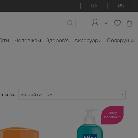
UA
RU
Діти
Чоловікам
Здоров'я
Аксесуари
Подарунки
ати за:
За рейтингом
Лідер
продажів