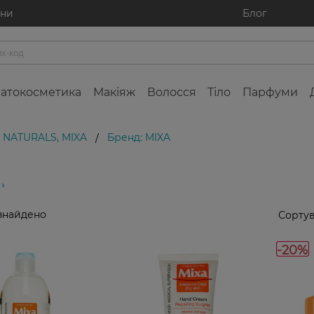
ини
Блог
атокосметика
Макіяж
Волосся
Тіло
Парфуми
N NATURALS, MIXA
Бренд: MIXA
/
знайдено
Сортув
-20%