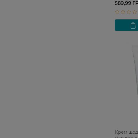
589,99 Г
Крем щоде
гіалурон