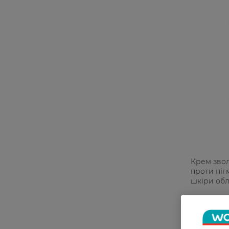
Крем зво
проти піг
шкіри обл
C + Niaci
475,99 Г