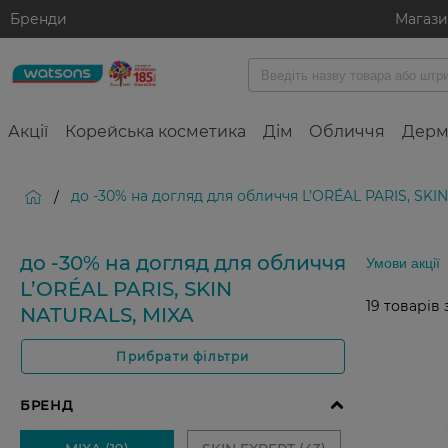
Бренди
Магаз
Акції
Корейська косметика
Дім
Обличчя
Дерм
до -30% на догляд для обличчя L’ORÉAL PARIS, SKI
/
до -30% на догляд для обличчя
Умови акції
L’ORÉAL PARIS, SKIN
19
товарів 
NATURALS, MIXA
Прибрати фільтри