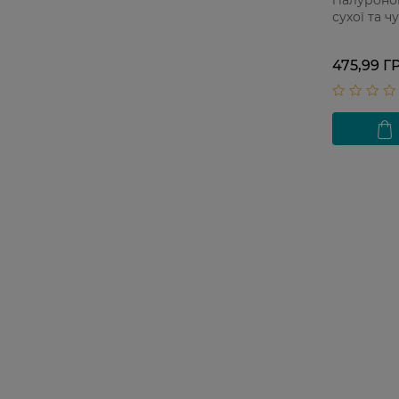
сухої та ч
обличчя S
475,99 Г