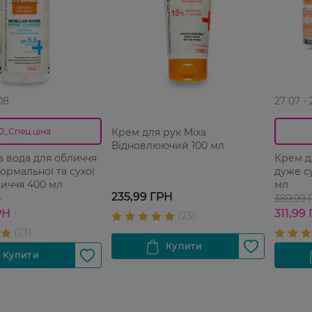
08
27 07 -
Крем для рук Mixa
0_Спец.ціна
Відновлюючий 100 мл
 вода для обличчя
Крем д
нормальної та сухої
дуже су
иччя 400 мл
мл
235,99 ГРН
Н
389,99
РН
311,99