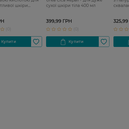
утливої шкіри
сухої шкіри тіла 400 мл
сквалан
PF50+ 50 мл
чутлив
мл
РН
399,99 ГРН
325,99