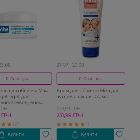
 23 08
27 07 - 23 08
0_Спец.ціна
0_Спец.ціна
ель для обличчя Mixa
Крем для обличчя Mixa для
gel Light для
чутливої шкіри 100 мл
ьної зневодненої
ої шкіри інтенсивний
 ГРН
279,99 ГРН
уючий 50 мл
 ГРН
251,99 ГРН