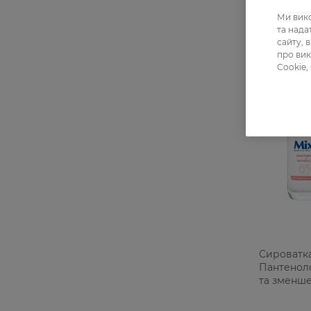
Ми вико
та над
сайту, 
про вик
Cookie,
Сироватка
Пантенол
та зменш
чутливої 
мл