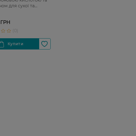
ом для сухої та
ої шкіри обличчя 150
 ГРН