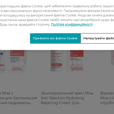
ристовуємо файли Cookie, щоб забезпечити правильну роботу нашого
ати вам максимально зручні можливості. Продовжуючи використання 
ви погоджуєтесь на використання файлів Cookie. Якщо ви хочете дізнат
ористання нами файлів Cookie та/або змінити свої вподобання щодо ф
 будь ласка, відвідайте сторінку
Політіка конфіденційності
Прийняти всі файли Cookie
Налаштувати файл
 Mixa з
Зволожувальний крем Mixa
Віднов
ом для Заспокоєння
Anti Reaction Hydrating
Mixa з 
ення подразнень
Repairing Cream Для
огрубі
шкіри обличчя 30
заспокоєння та зміцнення
захисного бар'єра чутливої