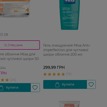
 23 08
Гель очищуючий Mixa Anti-
0_Спец.ціна
imperfection для чутливої
ля обличчя Mixa для
шкіри обличчя 200 мл
хої чутливої шкіри 50
299,99 ГРН
 ГРН
 ГРН