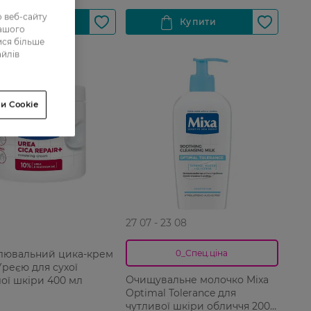
 веб-сайту
нашого
ися більше
айлів
и Cookie
27 07 - 23 08
лювальний цика-крем
0_Спец.ціна
Уреєю для сухої
Очищувальне молочко Mixa
лої шкіри 400 мл
Optimal Tolerance для
чутливої шкіри обличчя 200